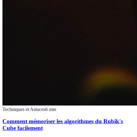
Techniques et Astuces
6
min
Comment mémoriser les algorithmes du Rubik's
Cube facilement