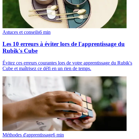
Astuces et conseils
6
min
Les 10 erreurs à éviter lors de l'apprentissage du
Rubik's Cube
Évitez ces erreurs courantes lors de votre apprentissage du Rubik's
Cube et maîtrisez ce défi en un rien de temps.
Méthodes d'apprentissage
6
min