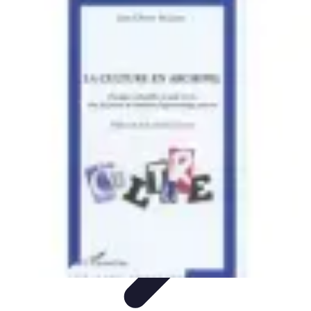
Apprendre Rubik Cube
Astuces et conseils
Apprentissage
Techniques
d'apprentissage
Méthodes d'apprentissage
Techniques
Apprendre Rubik Cube