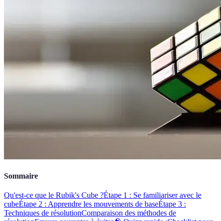
Sommaire
Qu'est-ce que le Rubik's Cube ?
Étape 1 : Se familiariser avec le
cube
Étape 2 : Apprendre les mouvements de base
Étape 3 :
Techniques de résolution
Comparaison des méthodes de