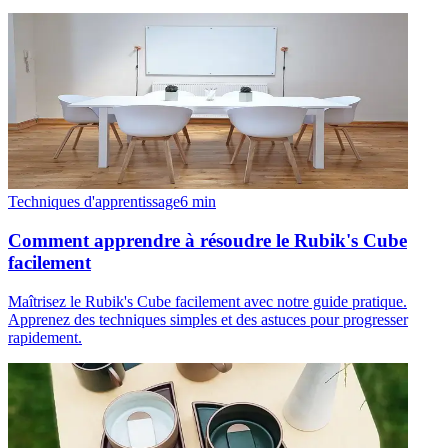
Techniques d'apprentissage
6
min
Comment apprendre à résoudre le Rubik's Cube
facilement
Maîtrisez le Rubik's Cube facilement avec notre guide pratique.
Apprenez des techniques simples et des astuces pour progresser
rapidement.