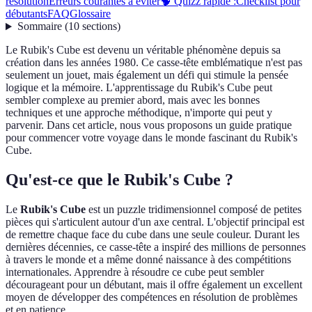
résolution
Erreurs courantes à éviter
🧠 Quizz rapide :
Checklist pour
débutants
FAQ
Glossaire
Sommaire
(
10
sections
)
Le Rubik's Cube est devenu un véritable phénomène depuis sa
création dans les années 1980. Ce casse-tête emblématique n'est pas
seulement un jouet, mais également un défi qui stimule la pensée
logique et la mémoire. L'apprentissage du Rubik's Cube peut
sembler complexe au premier abord, mais avec les bonnes
techniques et une approche méthodique, n'importe qui peut y
parvenir. Dans cet article, nous vous proposons un guide pratique
pour commencer votre voyage dans le monde fascinant du Rubik's
Cube.
Qu'est-ce que le Rubik's Cube ?
Le
Rubik's Cube
est un puzzle tridimensionnel composé de petites
pièces qui s'articulent autour d'un axe central. L'objectif principal est
de remettre chaque face du cube dans une seule couleur. Durant les
dernières décennies, ce casse-tête a inspiré des millions de personnes
à travers le monde et a même donné naissance à des compétitions
internationales. Apprendre à résoudre ce cube peut sembler
décourageant pour un débutant, mais il offre également un excellent
moyen de développer des compétences en résolution de problèmes
et en patience.