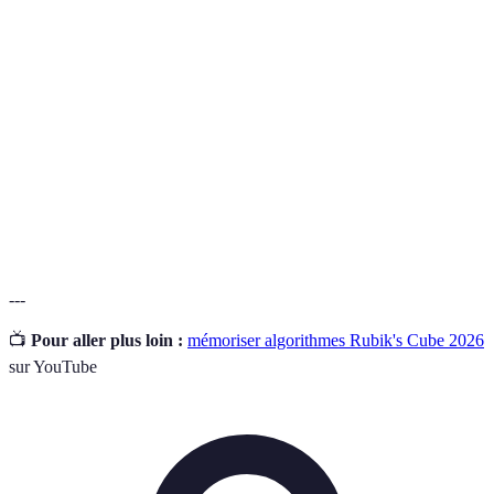
Une séquence de mouvements pour résoudre le
Algorithme
Rubik's Cube.
Un outil de mémorisation qui utilise des
Mnémonique
associations visuelles ou verbales.
Répétition
Une méthode de révision qui espacé dans le temps
espacée
favorise la mémorisation à long terme.
---
📺
Pour aller plus loin :
mémoriser algorithmes Rubik's Cube 2026
sur YouTube