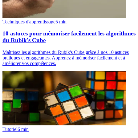
Techniques d'apprentissage
5
min
10 astuces pour mémoriser facilement les algorithmes
du Rubik's Cube
Maîtrisez les algorithmes du Rubik's Cube grâce à nos 10 astuces
pratiques et engageantes. Apprenez à mémoriser facilement et à
améliorer vos compétences.
Tutoriel
6
min