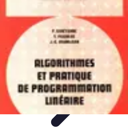
Apprendre Rubik Cube
Astuces et conseils
Apprentissage
Techniques
d'apprentissage
Méthodes d'apprentissage
Techniques
Apprendre Rubik Cube