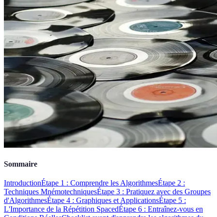
Sommaire
Introduction
Étape 1 : Comprendre les Algorithmes
Étape 2 :
Techniques Mnémotechniques
Étape 3 : Pratiquez avec des Groupes
d'Algorithmes
Étape 4 : Graphiques et Applications
Étape 5 :
L'Importance de la Répétition Spaced
Étape 6 : Entraînez-vous en