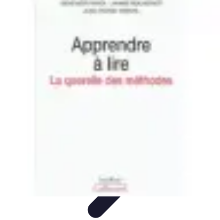
Apprendre Rubik Cube
Astuces et conseils
Apprentissage
Techniques
d'apprentissage
Méthodes d'apprentissage
Techniques
Apprendre Rubik Cube