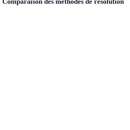
Comparaison des méthodes de résolution
Méthode
Complexité
Temps de maîtrise
Efficacité
Méthode de la
couche par
Moyenne
1-2 semaines
Élevée
couche
(CFOP)
Méthode de
Très
l'ensembles
Élevée
2-5 semaines
élevée
(Roux)
Méthode de la
Élevée
3-6 semaines
Élevée
Roue (ZZ)
Méthode de la
précalculation
Haute
2-4 semaines
Élevée
(Petrus)