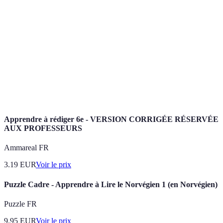
Pratique de résoudre des puzzles en forme de cube,
Cubing
notamment le Rubik's Cube.
Compétition visant à résoudre un Rubik's Cube
Speedcubing
dans le temps le plus court possible.
Séquence de mouvements à suivre pour réaliser
Algorithme
une tâche précise sur le cube.
Apprendre à rédiger 6e - VERSION CORRIGÉE RÉSERVÉE
AUX PROFESSEURS
Ammareal FR
3.19
EUR
Voir le prix
Puzzle Cadre - Apprendre à Lire le Norvégien 1 (en Norvégien)
Puzzle FR
9.95
EUR
Voir le prix