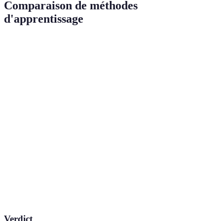
Comparaison de méthodes
d'apprentissage
Méthode
Avantages
Inconvénients
Utilisation reco
Efficacité pour
Complexité
Méthode
Pour ceux qui vise
les
pour les
Fridrich
rapidité
compétitions
débutants
Approche
Moins efficace
Méthode
intuitive et
Pour un apprentiss
pour les
Roux
moins
décontracté
débutants
stressante
Temps de
Méthode
Facilité
résolution plus
Pour les nouveaux
Beginner
d'apprentissage
long
Verdict