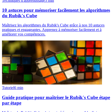
Techniques d'apprentissage
5
min
10 astuces pour mémoriser facilement les algorithmes
du Rubik's Cube
Maîtrisez les algorithmes du Rubik's Cube grâce à nos 10 astuces
pratiques et engageantes. Apprenez à mémoriser facilement et à
améliorer vos compétences.
Tutoriel
6
min
Guide pratique pour maîtriser le Rubik's Cube étape
par étape