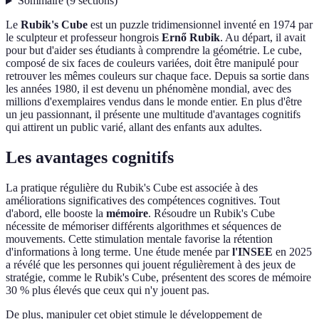
Sommaire
(
9
sections
)
Le
Rubik's Cube
est un puzzle tridimensionnel inventé en 1974 par
le sculpteur et professeur hongrois
Ernő Rubik
. Au départ, il avait
pour but d'aider ses étudiants à comprendre la géométrie. Le cube,
composé de six faces de couleurs variées, doit être manipulé pour
retrouver les mêmes couleurs sur chaque face. Depuis sa sortie dans
les années 1980, il est devenu un phénomène mondial, avec des
millions d'exemplaires vendus dans le monde entier. En plus d'être
un jeu passionnant, il présente une multitude d'avantages cognitifs
qui attirent un public varié, allant des enfants aux adultes.
Les avantages cognitifs
La pratique régulière du Rubik's Cube est associée à des
améliorations significatives des compétences cognitives. Tout
d'abord, elle booste la
mémoire
. Résoudre un Rubik's Cube
nécessite de mémoriser différents algorithmes et séquences de
mouvements. Cette stimulation mentale favorise la rétention
d'informations à long terme. Une étude menée par
l'INSEE
en 2025
a révélé que les personnes qui jouent régulièrement à des jeux de
stratégie, comme le Rubik's Cube, présentent des scores de mémoire
30 % plus élevés que ceux qui n'y jouent pas.
De plus, manipuler cet objet stimule le développement de