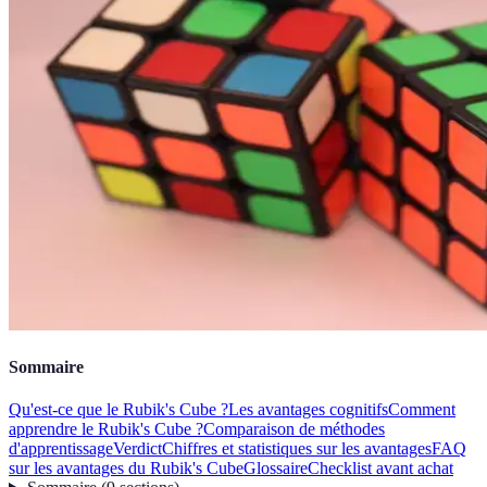
Sommaire
Qu'est-ce que le Rubik's Cube ?
Les avantages cognitifs
Comment
apprendre le Rubik's Cube ?
Comparaison de méthodes
d'apprentissage
Verdict
Chiffres et statistiques sur les avantages
FAQ
sur les avantages du Rubik's Cube
Glossaire
Checklist avant achat