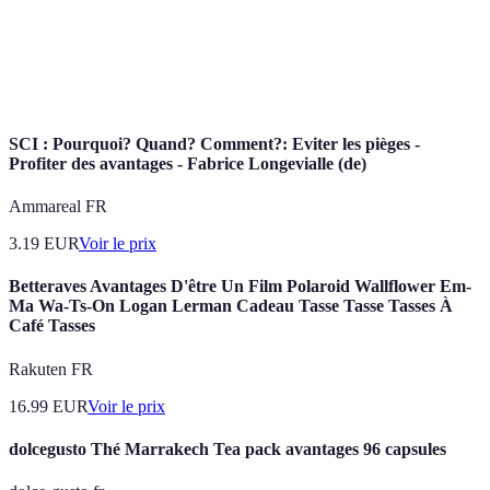
puzzle.
Compétition consistant à résoudre un Rubik's Cube
Speedcubing
dans le temps le plus court possible.
SCI : Pourquoi? Quand? Comment?: Eviter les pièges -
Profiter des avantages - Fabrice Longevialle (de)
Ammareal FR
3.19
EUR
Voir le prix
Betteraves Avantages D'être Un Film Polaroid Wallflower Em-
Ma Wa-Ts-On Logan Lerman Cadeau Tasse Tasse Tasses À
Café Tasses
Rakuten FR
16.99
EUR
Voir le prix
dolcegusto Thé Marrakech Tea pack avantages 96 capsules