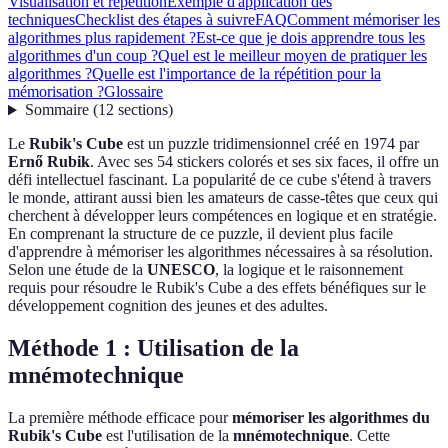
Visualisation et répétition
Exemple d'application des
techniques
Checklist des étapes à suivre
FAQ
Comment mémoriser les
algorithmes plus rapidement ?
Est-ce que je dois apprendre tous les
algorithmes d'un coup ?
Quel est le meilleur moyen de pratiquer les
algorithmes ?
Quelle est l'importance de la répétition pour la
mémorisation ?
Glossaire
Sommaire
(
12
sections
)
Le
Rubik's Cube
est un puzzle tridimensionnel créé en 1974 par
Ernő Rubik
. Avec ses 54 stickers colorés et ses six faces, il offre un
défi intellectuel fascinant. La popularité de ce cube s'étend à travers
le monde, attirant aussi bien les amateurs de casse-têtes que ceux qui
cherchent à développer leurs compétences en logique et en stratégie.
En comprenant la structure de ce puzzle, il devient plus facile
d'apprendre à mémoriser les algorithmes nécessaires à sa résolution.
Selon une étude de la
UNESCO
, la logique et le raisonnement
requis pour résoudre le Rubik's Cube a des effets bénéfiques sur le
développement cognition des jeunes et des adultes.
Méthode 1 : Utilisation de la
mnémotechnique
La première méthode efficace pour
mémoriser les algorithmes du
Rubik's Cube
est l'utilisation de la
mnémotechnique
. Cette