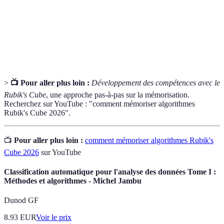
pour améliorer la mémorisation.
Processus de création d'images mentales pour
Visualisation
aider à la compréhension ou à la
mémorisation des concepts.
>
📺 Pour aller plus loin :
Développement des compétences avec le
Rubik's Cube
, une approche pas-à-pas sur la mémorisation.
Recherchez sur YouTube : "comment mémoriser algorithmes
Rubik's Cube 2026".
📺
Pour aller plus loin :
comment mémoriser algorithmes Rubik's
Cube 2026
sur YouTube
Classification automatique pour l'analyse des données Tome I :
Méthodes et algorithmes - Michel Jambu
Dunod GF
8.93
EUR
Voir le prix