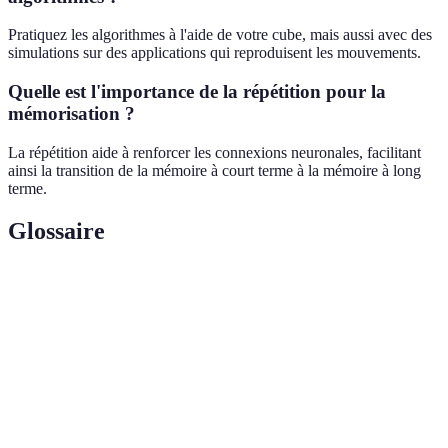
Pratiquez les algorithmes à l'aide de votre cube, mais aussi avec des
simulations sur des applications qui reproduisent les mouvements.
Quelle est l'importance de la répétition pour la
mémorisation ?
La répétition aide à renforcer les connexions neuronales, facilitant
ainsi la transition de la mémoire à court terme à la mémoire à long
terme.
Glossaire
Terme
Définition
Ensemble précis d'instructions permettant de
Algorithme
résoudre un problème, comme un mouvement
à effectuer sur le Rubik's Cube.
Technique qui utilise des associations d'idées
Mnémotechnique