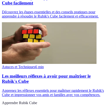
Cube facilement
Découvrez les étapes essentielles et des conseils pratiques pour
apprendre à résoudre le Rubik's Cube facilement et efficacement.
Astuces et Techniques
6
min
Les meilleurs réflexes à avoir pour maîtriser le
Rubik's Cube
Apprenez les réflexes essentiels pour maîtriser rapidement le Rubik's
Cube et impressionner vos amis et familles avec vos compétences.
Apprendre Rubik Cube