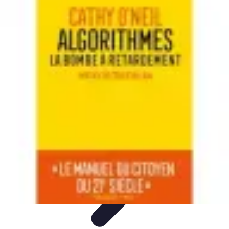
Apprendre Rubik Cube
Astuces et conseils
Apprentissage
Techniques
d'apprentissage
Méthodes d'apprentissage
Techniques
Apprendre Rubik Cube