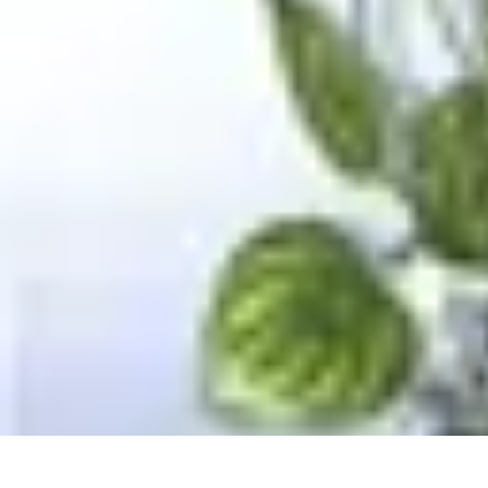
Apprendre Rubik Cube
Astuces et conseils
Apprentissage
Techniques d'apprentissage
Méthodes
Apprendre Rubik Cube