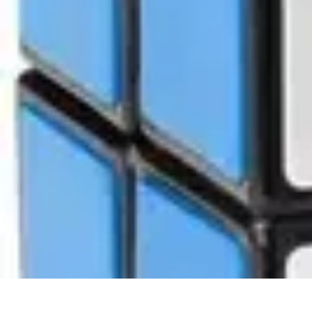
Apprendre Rubik Cube
Astuces et conseils
Apprentissage
Techniques d'apprentissage
Méthodes
Apprendre Rubik Cube