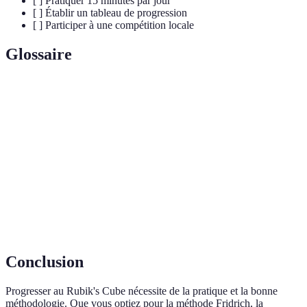
[ ] Pratiquer 15 minutes par jour
[ ] Établir un tableau de progression
[ ] Participer à une compétition locale
Glossaire
Terme
Définition
CFOP
Méthode de résolution utilisant quatre étapes clés.
Orientation de la dernière couche, étape cruciale pour
OLL
finaliser la résolution.
Permutation de la dernière couche, étape finale après
PLL
l'OLL.
Conclusion
Progresser au Rubik's Cube nécessite de la pratique et la bonne
méthodologie. Que vous optiez pour la méthode Fridrich, la