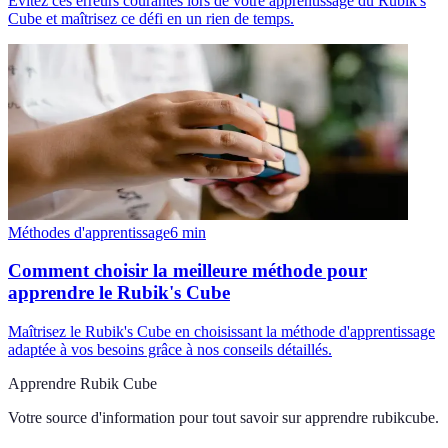
Évitez ces erreurs courantes lors de votre apprentissage du Rubik's
Cube et maîtrisez ce défi en un rien de temps.
Méthodes d'apprentissage
6
min
Comment choisir la meilleure méthode pour
apprendre le Rubik's Cube
Maîtrisez le Rubik's Cube en choisissant la méthode d'apprentissage
adaptée à vos besoins grâce à nos conseils détaillés.
Apprendre Rubik Cube
Votre source d'information pour tout savoir sur
apprendre rubikcube
.