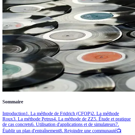
Sommaire
Introduction
1. La méthode de Fridrich (CFOP)
2. La méthode
Roux
3. La méthode Petrus
4. La méthode de ZZ
5. Étude et pratique
de cas concrets
6. Utilisation d'applications et de simulateurs
7.
Établir un plan d'entraînement
8. Rejoindre une communauté
📺