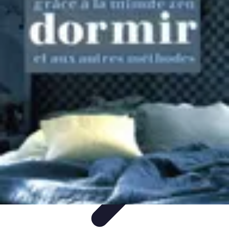
Apprendre Rubik Cube
Astuces et conseils
Apprentissage
Techniques
d'apprentissage
Méthodes d'apprentissage
Techniques
Apprendre Rubik Cube