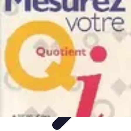
Apprendre Rubik Cube
Astuces et conseils
Apprentissage
Techniques
d'apprentissage
Méthodes d'apprentissage
Techniques
Apprendre Rubik Cube