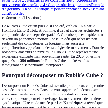
éviter :
Étape 2 : Répartissez les couleurs
Étape 3 : Apprenez les
mouvements de base
Étape 4 : Comprendre les algorithmes
Exemple
d'algorithme :
Étape 5 : Pratique et perfectionnement
Checklist avant
achat
Glossaire
Sommaire
(
11
sections
)
Le
Rubik's Cube
est un puzzle 3D coloré, créé en 1974 par le
Hongrois
Ernő Rubik
. À l'origine, il devait aider les architectes à
comprendre des concepts de spatialité. Ce cube, qui est rapidement
devenu un phénomène mondial, pose un défi qui nécessite non
seulement des compétences de logique, mais aussi une
compréhension approfondie des stratégies de mouvements. Pour de
nombreux amateurs de puzzles, le Rubik's Cube représente une
expérience excitante mais souvent frustrante. En 2026, on estime
que près de
350 millions
de Rubik's Cube ont été vendus,
témoignant de sa popularité intemporelle.
Pourquoi décomposer un Rubik's Cube ?
Décomposer un Rubik's Cube est essentiel pour mieux comprendre
ses mécanismes internes. Lorsque vous apprenez à décomposer,
vous vous familiarisez avec les différentes strates et couches du
cube, ce qui vous permet d'envisager les mouvements de manière
systématique. Une étude menée par
Les Numériques
a révélé que
les personnes qui prennent le temps de comprendre chaque étape