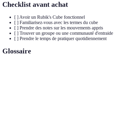
Checklist avant achat
[ ] Avoir un Rubik's Cube fonctionnel
[ ] Familiarisez-vous avec les termes du cube
[ ] Prendre des notes sur les mouvements appris
[ ] Trouver un groupe ou une communauté d'entraide
[ ] Prendre le temps de pratiquer quotidiennement
Glossaire
Terme
Définition
Rubik's
Puzzle 3D coloré nécessitant une permutation de ses
Cube
pièces pour restaure l'original.
Séquence précise de mouvements utilisée pour
Algorithme
résoudre des parties d'un Rubik's Cube.
Niveaux du cube, souvent désignés comme
Couche
première, deuxième et troisième couche.