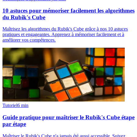
10 astuces pour mémoriser facilement les algorithmes
du Rubik's Cube
Maîtrisez les algorithmes du Rubik's Cube grâce à nos 10 astuces
pratiques et engageantes. Apprenez à mémoriser facilement et à
améliorer vos compétences.
Tutoriel
6
min
Guide pratique pour maîtriser le Rubik's Cube étape
par étape
Maîtriser le Rubik's Cube n'a jamais été aussi accessible. Suivez