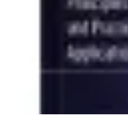
Apprendre Rubik Cube
Astuces et conseils
Apprentissage
Techniques d'apprentissage
Méthodes
Apprendre Rubik Cube