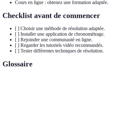
Cours en ligne : obtenez une formation adaptée.
Checklist avant de commencer
[ ] Choisir une méthode de résolution adaptée.
[ ] Installer une application de chronométrage.
[ ] Rejoindre une communauté en ligne.
[ ] Regarder les tutoriels vidéo recommandés.
[ ] Tester différentes techniques de résolution.
Glossaire
Terme
Définition
Une série de mouvements spécifiques permettant
Algorithme
de résoudre une configuration.
La pratique de résoudre le Rubik's Cube aussi vite
Speedcubing
que possible.