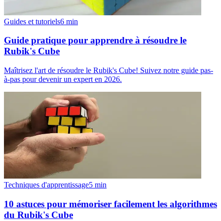
Guides et tutoriels
6
min
Guide pratique pour apprendre à résoudre le
Rubik's Cube
Maîtrisez l'art de résoudre le Rubik's Cube! Suivez notre guide pas-
à-pas pour devenir un expert en 2026.
Techniques d'apprentissage
5
min
10 astuces pour mémoriser facilement les algorithmes
du Rubik's Cube