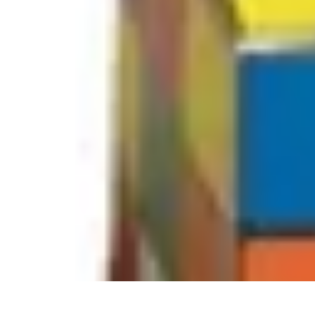
Apprendre Rubik Cube
Astuces et conseils
Apprentissage
Techniques d'apprentissage
Méthodes
Apprendre Rubik Cube