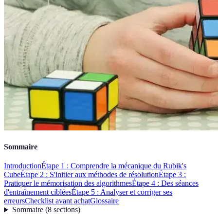
Sommaire
Introduction
Étape 1 : Comprendre la mécanique du Rubik's
Cube
Étape 2 : S'initier aux méthodes de résolution
Étape 3 :
Pratiquer le mémorisation des algorithmes
Étape 4 : Des séances
d'entraînement ciblées
Étape 5 : Analyser et corriger ses
erreurs
Checklist avant achat
Glossaire
Sommaire
(
8
sections
)