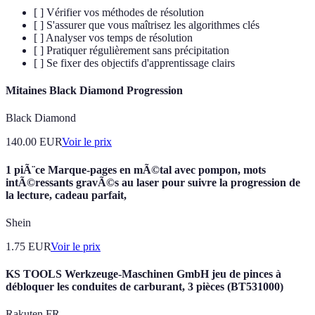
[ ] Vérifier vos méthodes de résolution
[ ] S'assurer que vous maîtrisez les algorithmes clés
[ ] Analyser vos temps de résolution
[ ] Pratiquer régulièrement sans précipitation
[ ] Se fixer des objectifs d'apprentissage clairs
Mitaines Black Diamond Progression
Black Diamond
140.00
EUR
Voir le prix
1 piÃ¨ce Marque-pages en mÃ©tal avec pompon, mots
intÃ©ressants gravÃ©s au laser pour suivre la progression de
la lecture, cadeau parfait,
Shein
1.75
EUR
Voir le prix
KS TOOLS Werkzeuge-Maschinen GmbH jeu de pinces à
débloquer les conduites de carburant, 3 pièces (BT531000)
Rakuten FR