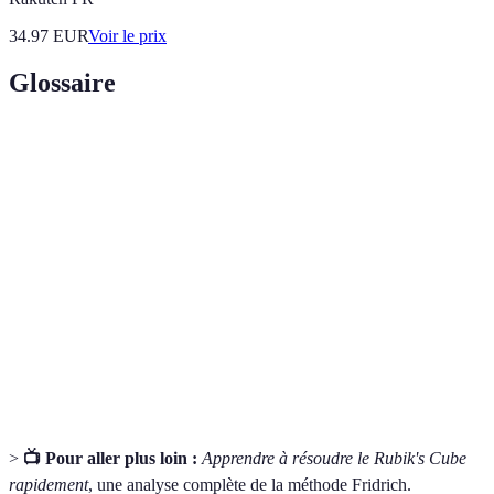
34.97
EUR
Voir le prix
Glossaire
Terme
Définition
Rubik's
Un puzzle en trois dimensions constitué de petits
Cube
cubes colorés.
Une séquence de mouvements à suivre pour
Algorithme
résoudre une étape du cube.
Méthode
Une des méthodes les plus populaires pour résoudre
Fridrich
le Rubik's Cube en plusieurs étapes spécifiques.
>
📺 Pour aller plus loin :
Apprendre à résoudre le Rubik's Cube
rapidement
, une analyse complète de la méthode Fridrich.