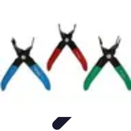
Apprendre Rubik Cube
Astuces et conseils
Apprentissage
Techniques
d'apprentissage
Méthodes d'apprentissage
Techniques
Apprendre Rubik Cube