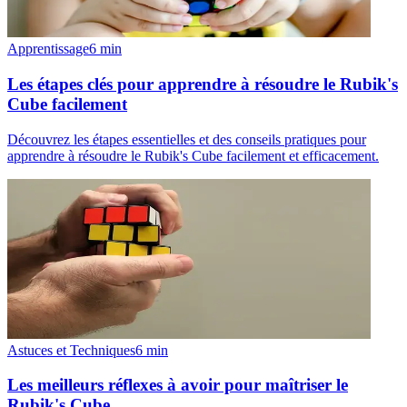
Apprentissage
6
min
Les étapes clés pour apprendre à résoudre le Rubik's
Cube facilement
Découvrez les étapes essentielles et des conseils pratiques pour
apprendre à résoudre le Rubik's Cube facilement et efficacement.
Astuces et Techniques
6
min
Les meilleurs réflexes à avoir pour maîtriser le
Rubik's Cube