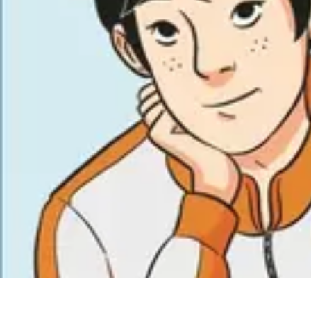
Apprendre Rubik Cube
Astuces et conseils
Apprentissage
Techniques d'apprentissage
Méthodes
Apprendre Rubik Cube