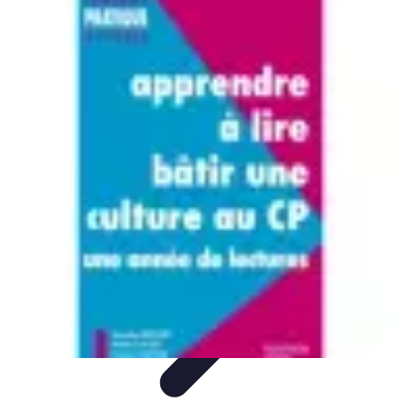
Apprendre Rubik Cube
Astuces et conseils
Apprentissage
Techniques
d'apprentissage
Méthodes d'apprentissage
Techniques
Apprendre Rubik Cube