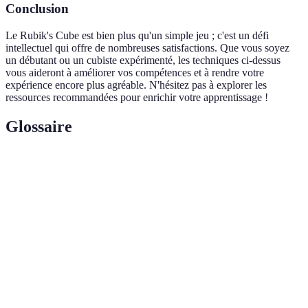
Conclusion
Le Rubik's Cube est bien plus qu'un simple jeu ; c'est un défi
intellectuel qui offre de nombreuses satisfactions. Que vous soyez
un débutant ou un cubiste expérimenté, les techniques ci-dessus
vous aideront à améliorer vos compétences et à rendre votre
expérience encore plus agréable. N'hésitez pas à explorer les
ressources recommandées pour enrichir votre apprentissage !
Glossaire
Terme
Définition
Une des six surfaces du Rubik's Cube, chacune
Face
d'une couleur différente.
Une séquence de mouvements permettant de
Algorithme
manipuler des pièces spécifiques du cube.
Un jeu ou un problème qui sollicite la réflexion et
Casse-tête
la logique pour être résolu.