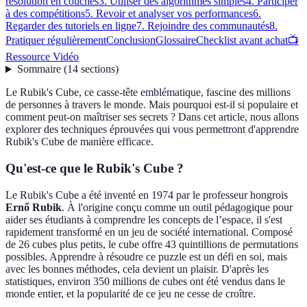
résolution en couches
3. Utiliser des algorithmes simples
4. Participer
à des compétitions
5. Revoir et analyser vos performances
6.
Regarder des tutoriels en ligne
7. Rejoindre des communautés
8.
Pratiquer régulièrement
Conclusion
Glossaire
Checklist avant achat
📺
Ressource Vidéo
Sommaire
(
14
sections
)
Le Rubik's Cube, ce casse-tête emblématique, fascine des millions
de personnes à travers le monde. Mais pourquoi est-il si populaire et
comment peut-on maîtriser ses secrets ? Dans cet article, nous allons
explorer des techniques éprouvées qui vous permettront d'apprendre
Rubik's Cube de manière efficace.
Qu'est-ce que le Rubik's Cube ?
Le Rubik's Cube a été inventé en 1974 par le professeur hongrois
Ernő Rubik
. À l'origine conçu comme un outil pédagogique pour
aider ses étudiants à comprendre les concepts de l’espace, il s'est
rapidement transformé en un jeu de société international. Composé
de 26 cubes plus petits, le cube offre 43 quintillions de permutations
possibles. Apprendre à résoudre ce puzzle est un défi en soi, mais
avec les bonnes méthodes, cela devient un plaisir. D'après les
statistiques, environ 350 millions de cubes ont été vendus dans le
monde entier, et la popularité de ce jeu ne cesse de croître.