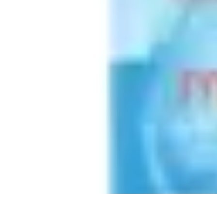
Apprendre Rubik Cube
Astuces et conseils
Apprentissage
Techniques d'apprentissage
Méthodes
Apprendre Rubik Cube