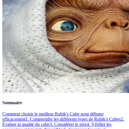
Sommaire
Comment choisir le meilleur Rubik's Cube pour débuter
efficacement
1. Comprendre les différents types de Rubik's Cubes
2.
Évaluer la qualité du cube
3. Considérer le prix
4. Vérifier les