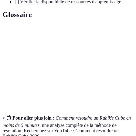
[ ] Vérifier la disponibilité de ressources d'apprentissage
Glossaire
Terme
Définition
Modèle de Rubik's Cube simplifié avec 2 faces par
Cube 2x2
côté.
Modèle standard de Rubik's Cube avec 3 faces par
Cube 3x3
côté.
Séquence de mouvements utilisée pour résoudre le
Algorithme
cube.
>
📺 Pour aller plus loin :
Comment résoudre un Rubik's Cube en
moins de 5 minutes
, une analyse complète de la méthode de
résolution. Recherchez sur YouTube : "comment résoudre un