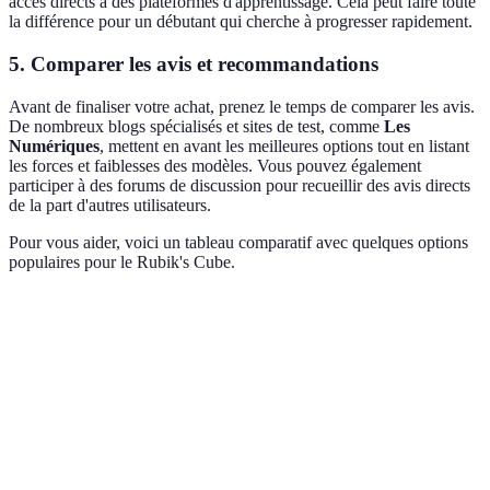
accès directs à des plateformes d'apprentissage. Cela peut faire toute
la différence pour un débutant qui cherche à progresser rapidement.
5. Comparer les avis et recommandations
Avant de finaliser votre achat, prenez le temps de comparer les avis.
De nombreux blogs spécialisés et sites de test, comme
Les
Numériques
, mettent en avant les meilleures options tout en listant
les forces et faiblesses des modèles. Vous pouvez également
participer à des forums de discussion pour recueillir des avis directs
de la part d'autres utilisateurs.
Pour vous aider, voici un tableau comparatif avec quelques options
populaires pour le Rubik's Cube.
Critère
Rubik's Cube 2x2
Rubik's Cube 3x3
Rubik's
Simplicité
Facile à résoudre
Intermédiaire
Complex
Durabilité
Moyen
Élevée
Élevée