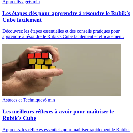
Apprentissage
6
min
Les étapes clés pour apprendre à résoudre le Rubik's
Cube facilement
Découvrez les étapes essentielles et des conseils pratiques pour
apprendre à résoudre le Rubik's Cube facilement et efficacement.
Astuces et Techniques
6
min
Les meilleurs réflexes à avoir pour maîtriser le
Rubik's Cube
Apprenez les réflexes essentiels pour maîtriser rapidement le Rubik's