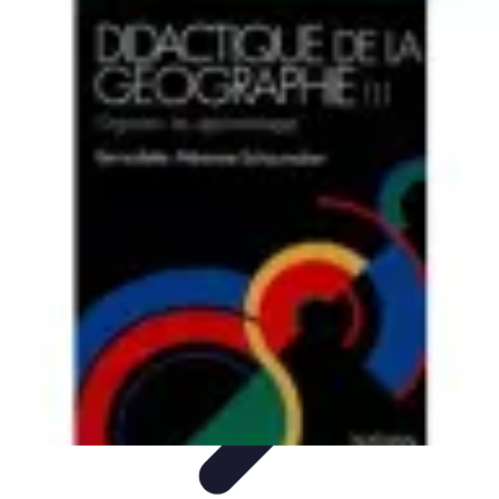
Apprendre Rubik Cube
Astuces et conseils
Apprentissage
Techniques
d'apprentissage
Méthodes d'apprentissage
Techniques
Apprendre Rubik Cube