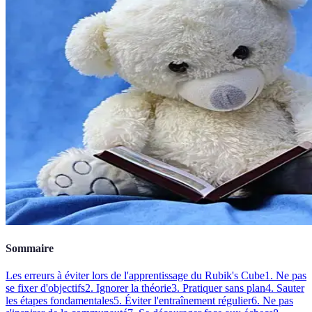
Sommaire
Les erreurs à éviter lors de l'apprentissage du Rubik's Cube
1. Ne pas
se fixer d'objectifs
2. Ignorer la théorie
3. Pratiquer sans plan
4. Sauter
les étapes fondamentales
5. Éviter l'entraînement régulier
6. Ne pas