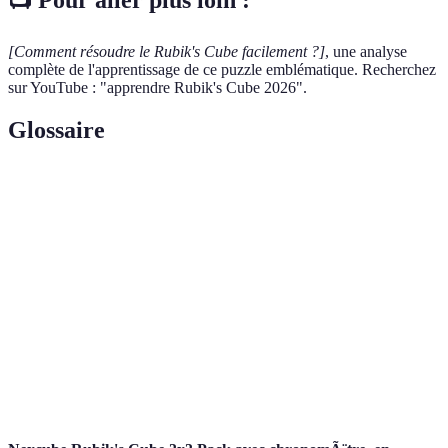
[Comment résoudre le Rubik's Cube facilement ?]
, une analyse
complète de l'apprentissage de ce puzzle emblématique. Recherchez
sur YouTube : "apprendre Rubik's Cube 2026".
Glossaire
Terme
Définition
Suite de mouvements permettant d'atteindre un
Algorithme
état désiré sur le cube.
Mémoire
Capacité du corps à se souvenir de mouvements
musculaire
par la répétition.
Chacune des six surfaces du Rubik's Cube,
Face
représentant une couleur.