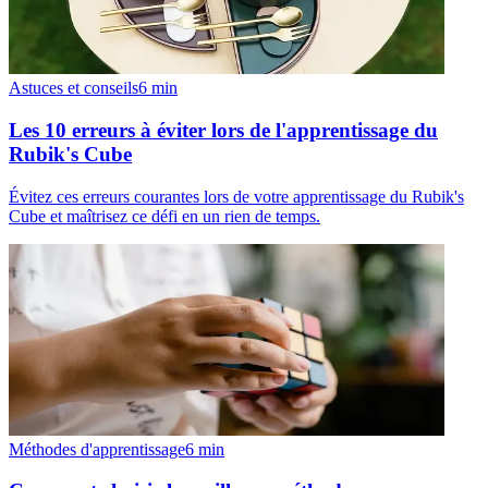
Astuces et conseils
6
min
Les 10 erreurs à éviter lors de l'apprentissage du
Rubik's Cube
Évitez ces erreurs courantes lors de votre apprentissage du Rubik's
Cube et maîtrisez ce défi en un rien de temps.
Méthodes d'apprentissage
6
min