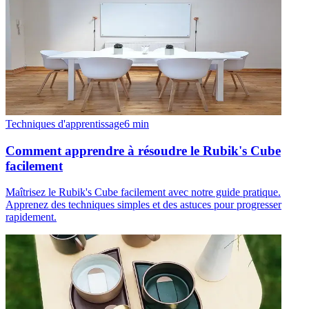
Techniques d'apprentissage
6
min
Comment apprendre à résoudre le Rubik's Cube
facilement
Maîtrisez le Rubik's Cube facilement avec notre guide pratique.
Apprenez des techniques simples et des astuces pour progresser
rapidement.