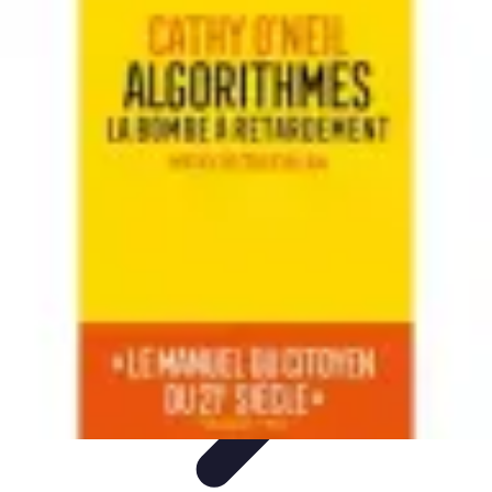
Apprendre Rubik Cube
Astuces et conseils
Apprentissage
Techniques
d'apprentissage
Méthodes d'apprentissage
Techniques
Apprendre Rubik Cube