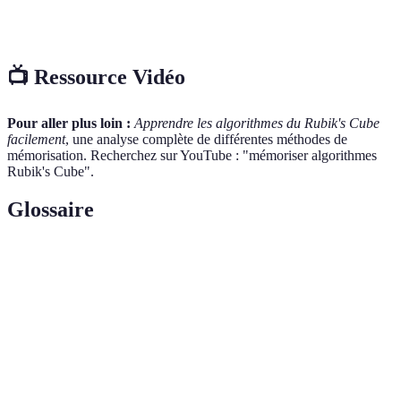
de groupe
variable
fructueux
📺 Ressource Vidéo
Pour aller plus loin :
Apprendre les algorithmes du Rubik's Cube
facilement
, une analyse complète de différentes méthodes de
mémorisation. Recherchez sur YouTube : "mémoriser algorithmes
Rubik's Cube".
Glossaire
Terme
Définition
Suite de mouvements destinée à résoudre le
Algorithme
Rubik's Cube.
Technique de mémorisation utilisant des phrases
Mnéomique
ou associations pour aider à retenir des