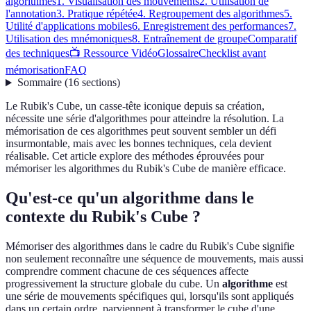
algorithmes
1. Visualisation des mouvements
2. Utilisation de
l'annotation
3. Pratique répétée
4. Regroupement des algorithmes
5.
Utilité d'applications mobiles
6. Enregistrement des performances
7.
Utilisation des mnémoniques
8. Entraînement de groupe
Comparatif
des techniques
📺 Ressource Vidéo
Glossaire
Checklist avant
mémorisation
FAQ
Sommaire
(
16
sections
)
Le Rubik's Cube, un casse-tête iconique depuis sa création,
nécessite une série d'algorithmes pour atteindre la résolution. La
mémorisation de ces algorithmes peut souvent sembler un défi
insurmontable, mais avec les bonnes techniques, cela devient
réalisable. Cet article explore des méthodes éprouvées pour
mémoriser les algorithmes du Rubik's Cube de manière efficace.
Qu'est-ce qu'un algorithme dans le
contexte du Rubik's Cube ?
Mémoriser des algorithmes dans le cadre du Rubik's Cube signifie
non seulement reconnaître une séquence de mouvements, mais aussi
comprendre comment chacune de ces séquences affecte
progressivement la structure globale du cube. Un
algorithme
est
une série de mouvements spécifiques qui, lorsqu'ils sont appliqués
dans un certain ordre, parviennent à transformer le cube d'une