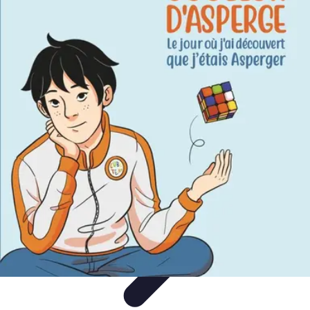
Apprendre Rubik Cube
Astuces et conseils
Apprentissage
Techniques
d'apprentissage
Méthodes d'apprentissage
Techniques
Apprendre Rubik Cube