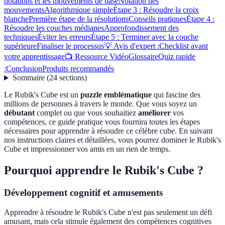
notations et les mouvements de base
Notation des
mouvements
Algorithmique simple
Étape 3 : Résoudre la croix
blanche
Première étape de la résolutions
Conseils pratiques
Étape 4 :
Résoudre les couches médianes
Approfondissement des
techniques
Éviter les erreurs
Étape 5 : Terminer avec la couche
supérieure
Finaliser le processus
💡 Avis d'expert :
Checklist avant
votre apprentissage
📺 Ressource Vidéo
Glossaire
Quiz rapide
:
Conclusion
Produits recommandés
Sommaire
(
24
sections
)
Le Rubik's Cube est un
puzzle emblématique
qui fascine des
millions de personnes à travers le monde. Que vous soyez un
débutant
complet ou que vous souhaitiez
améliorer
vos
compétences, ce guide pratique vous fournira toutes les étapes
nécessaires pour apprendre à résoudre ce célèbre cube. En suivant
nos instructions claires et détaillées, vous pourrez dominer le Rubik's
Cube et impressionner vos amis en un rien de temps.
Pourquoi apprendre le Rubik's Cube ?
Développement cognitif et amusements
Apprendre à résoudre le Rubik's Cube n'est pas seulement un défi
amusant, mais cela stimule également des compétences cognitives