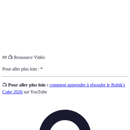
Roux
Moyenne
Moyenne
Moyenne
Compétitio
ZZ
Élevée
Rapide
Élevé
Compétitio
Très
Application
Faible
N/A
Pratique
Élevé
## 📺 Ressource Vidéo
Pour aller plus loin : *
📺
Pour aller plus loin :
comment apprendre à résoudre le Rubik's
Cube 2026
sur YouTube