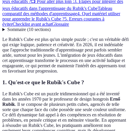
jeux éducatifs ?
📺 Pour aller plus loin :
3. Étapes pour intégrer des
jeux éducatifs dans l'apprentissage du Rubik's Cube
Tableau
comparatif des méthodes d'apprentissage
4. Quel matériel utiliser
pour apprendre le Rubik's Cube ?
5. Erreurs courantes à
éviter
Checklist avant achat
Glossaire
Sommaire
(
10
sections
)
Le Rubik's Cube est plus qu'un simple puzzle ; c'est un véritable défi
qui exige logique, patience et créativité. En 2026, il est indéniable
que l'approche traditionnelle d'apprentissage peut parfois sembler
aride, surtout pour les jeunes. L'intégration de jeux éducatifs dans
cet apprentissage transforme le processus en une activité ludique et
engageante, ce qui permet de maintenir l'intérêt des apprenants tout
en favorisant leur progression.
1. Qu'est-ce que le Rubik's Cube ?
Le Rubik's Cube est un puzzle tridimensionnel qui a été inventé
dans les années 1970 par le professeur de design hongrois
Ernő
Rubik
. Il se compose de plusieurs petits cubes, agencés de telle
sorte que chaque face du cube possède une seule couleur uniforme.
Ce défi dynamique fait appel à des compétences en résolution de
problèmes, en pensée critique et en mémoire visuelle. En apprenant
à résoudre un Rubik's Cube, les pratiquants améliorent non
seulement leurs compétences cognitives, mais ils développent