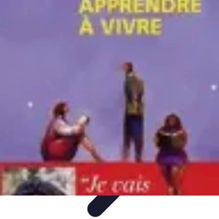
Apprendre Rubik Cube
Astuces et conseils
Apprentissage
Techniques
d'apprentissage
Méthodes d'apprentissage
Techniques
Apprendre Rubik Cube