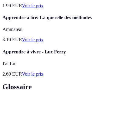
1.99
EUR
Voir le prix
Apprendre à lire: La querelle des méthodes
Ammareal
3.19
EUR
Voir le prix
Apprendre à vivre - Luc Ferry
J'ai Lu
2.69
EUR
Voir le prix
Glossaire
Terme
Définition
Puzzle en cube à six faces colorées, à résoudre
Rubik's Cube
par la permutation des petits cubes.