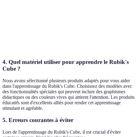
Interaction
Faible
Élevé
Tr
sociale
Retenue des
Moyenne
Élevée
Él
connaissances
Créativité
Faible
Élevée
Él
4. Quel matériel utiliser pour apprendre le Rubik's
Cube ?
Nous avons sélectionné plusieurs produits adaptés pour vous aider
dans l'apprentissage du Rubik's Cube. Choisissez des modèles avec
des fonctionnalités spéciales qui peuvent inclure des graphismes
didactiques ou des couleurs vives qui attirent l'attention. Les produits
éducatifs sont d'excellents alliés pour rendre cet apprentissage
stimulant et agréable.
5. Erreurs courantes à éviter
Lors de l'apprentissage du Rubik's Cube, il est crucial d'éviter