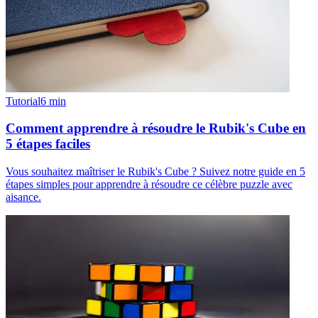
Tutorial
6
min
Comment apprendre à résoudre le Rubik's Cube en
5 étapes faciles
Vous souhaitez maîtriser le Rubik's Cube ? Suivez notre guide en 5
étapes simples pour apprendre à résoudre ce célèbre puzzle avec
aisance.