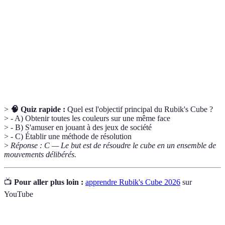
Méthode d'apprentissage qui utilise des jeux pour
Apprentissage
enseigner des concepts, stimulant l'engagement et
ludique
la créativité.
Confrontation amicale entre participants visant à
Compétition
atteindre un objectif commun, souvent utilisée
pour stimuler la motivation et l'entrain.
>
🧠 Quiz rapide :
Quel est l'objectif principal du Rubik's Cube ?
> - A) Obtenir toutes les couleurs sur une même face
> - B) S'amuser en jouant à des jeux de société
> - C) Établir une méthode de résolution
>
Réponse : C — Le but est de résoudre le cube en un ensemble de
mouvements délibérés.
📺
Pour aller plus loin :
apprendre Rubik's Cube 2026
sur
YouTube