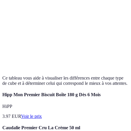
Utilisation
Débutants
Tous niveaux
Expéri
conseillée
Accessoires
Limité
Beaucoup
Moder
disponibles
Popularité
dans les
Rare
Très répandu
Moyen
compétitions
Ce tableau vous aide à visualiser les différences entre chaque type
de cube et à déterminer celui qui correspond le mieux à vos attentes.
Hipp Mon Premier Biscuit Boîte 180 g Dès 6 Mois
HiPP
3.97
EUR
Voir le prix
Caudalie Premier Cru La Crème 50 ml