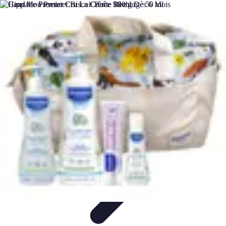
Apprendre Rubik Cube
Astuces et conseils
Apprentissage
Techniques
d'apprentissage
Méthodes d'apprentissage
Techniques
Apprendre Rubik Cube