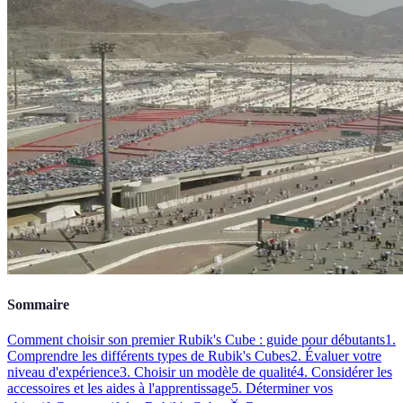
Sommaire
Comment choisir son premier Rubik's Cube : guide pour débutants
1.
Comprendre les différents types de Rubik's Cubes
2. Évaluer votre
niveau d'expérience
3. Choisir un modèle de qualité
4. Considérer les
accessoires et les aides à l'apprentissage
5. Déterminer vos