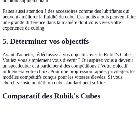
un atout supplémentaire.
Faites aussi attention à des accessoires comme des lubrifiants qui
peuvent améliorer la fluidité du cube. Ces petits ajouts peuvent faire
une grande différence dans la manière dont vous vivez votre
expérience de cubing.
5. Déterminer vos objectifs
Avant d'acheter, réfléchissez à vos objectifs avec le Rubik's Cube.
Voulez-vous simplement vous divertir ? Ou aspirez-vous à devenir
un speedcuber et à participer à des compétitions ? Votre objectif
influencera votre choix. Pour une progression rapide, privilégiez les
modèles compétitifs conçus pour les vitesses élevées. Si vous
cherchez juste un défi, un cube standard peut suffire.
Comparatif des Rubik's Cubes
Critère
Rubik's Cube 2x2
Rubik's Cube 3x3
Rubik
Niveau de
Facile
Modéré
Diffici
difficulté