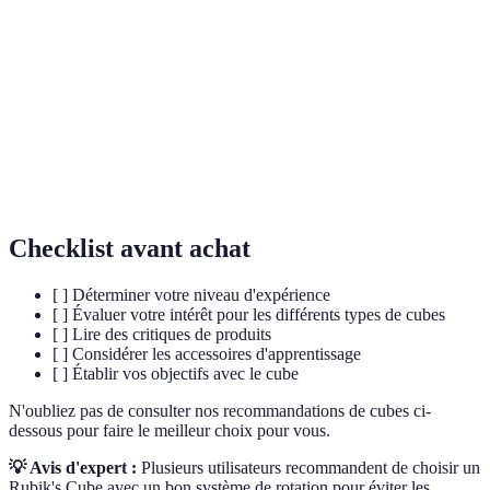
Suite de mouvements utilisés pour résoudre le
Algorithme
cube.
Pratique consistant à résoudre le Rubik's Cube le
Speedcubing
plus rapidement possible.
F2L (First 2
Méthode utilisée pour résoudre les deux premières
Layers)
couches d'un cube 3x3.
Checklist avant achat
[ ] Déterminer votre niveau d'expérience
[ ] Évaluer votre intérêt pour les différents types de cubes
[ ] Lire des critiques de produits
[ ] Considérer les accessoires d'apprentissage
[ ] Établir vos objectifs avec le cube
N'oubliez pas de consulter nos recommandations de cubes ci-
dessous pour faire le meilleur choix pour vous.
💡 Avis d'expert :
Plusieurs utilisateurs recommandent de choisir un
Rubik's Cube avec un bon système de rotation pour éviter les