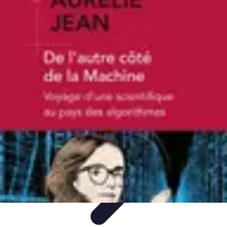
Apprendre Rubik Cube
Astuces et conseils
Apprentissage
Techniques
d'apprentissage
Méthodes d'apprentissage
Techniques
Apprendre Rubik Cube