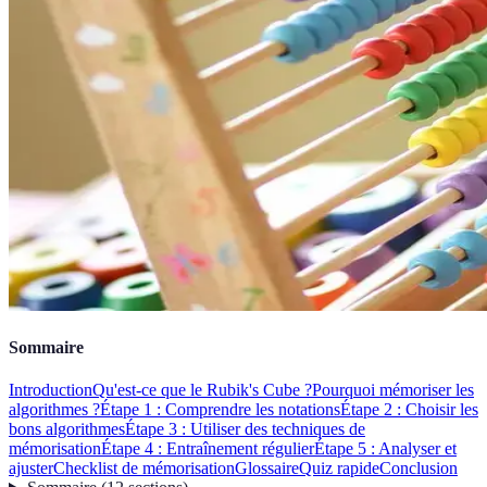
Sommaire
Introduction
Qu'est-ce que le Rubik's Cube ?
Pourquoi mémoriser les
algorithmes ?
Étape 1 : Comprendre les notations
Étape 2 : Choisir les
bons algorithmes
Étape 3 : Utiliser des techniques de
mémorisation
Étape 4 : Entraînement régulier
Étape 5 : Analyser et
ajuster
Checklist de mémorisation
Glossaire
Quiz rapide
Conclusion