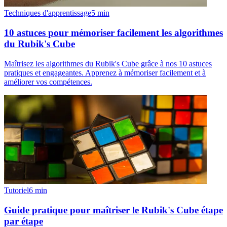
Techniques d'apprentissage
5
min
10 astuces pour mémoriser facilement les algorithmes
du Rubik's Cube
Maîtrisez les algorithmes du Rubik's Cube grâce à nos 10 astuces
pratiques et engageantes. Apprenez à mémoriser facilement et à
améliorer vos compétences.
Tutoriel
6
min
Guide pratique pour maîtriser le Rubik's Cube étape
par étape