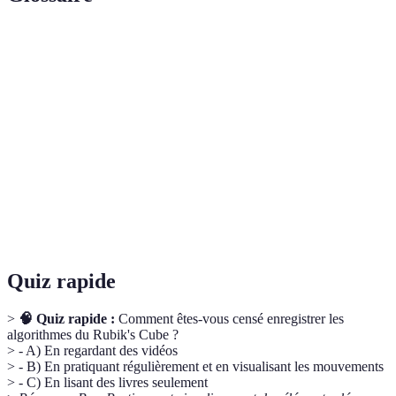
Terme
Définition
Séquence précise de mouvements pour atteindre un
Algorithme
objectif dans le Rubik's Cube.
Symboles et lettres utilisés pour décrire les
Notations
mouvements dans le Rubik's Cube.
Mémoire
Capacité à exécuter des mouvements automatiques
musculaire
par la répétition.
Quiz rapide
>
🧠 Quiz rapide :
Comment êtes-vous censé enregistrer les
algorithmes du Rubik's Cube ?
> - A) En regardant des vidéos
> - B) En pratiquant régulièrement et en visualisant les mouvements
> - C) En lisant des livres seulement