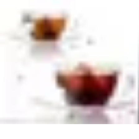
Apprendre Rubik Cube
Astuces et conseils
Apprentissage
Techniques d'apprentissage
Méthodes
Apprendre Rubik Cube