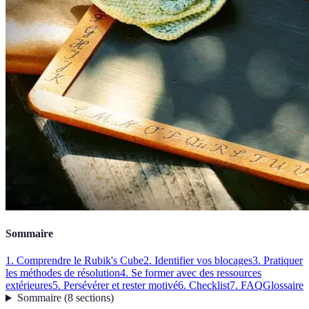
Sommaire
1. Comprendre le Rubik's Cube
2. Identifier vos blocages
3. Pratiquer
les méthodes de résolution
4. Se former avec des ressources
extérieures
5. Persévérer et rester motivé
6. Checklist
7. FAQ
Glossaire
Sommaire
(
8
sections
)