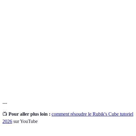
Terme
Définition
Méthode de résolution populaire pour le Rubik's
CFOP
Cube, consistant en quatre étapes : Croix, F2L,
OLL, PLL.
Pratique de résoudre le Rubik's Cube le plus
Speedcubing
rapidement possible, souvent mesurée en secondes.
Séquence de mouvements utilisée pour effectuer
Algorithme
une action spécifique sur le Rubik's Cube,
essentielle pour le résoudre efficacement.
---
📺
Pour aller plus loin :
comment résoudre le Rubik's Cube tutoriel
2026
sur YouTube