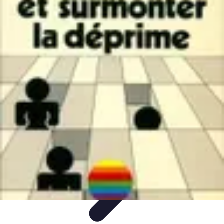
Apprendre Rubik Cube
Astuces et conseils
Apprentissage
Techniques
d'apprentissage
Méthodes d'apprentissage
Techniques
Apprendre Rubik Cube