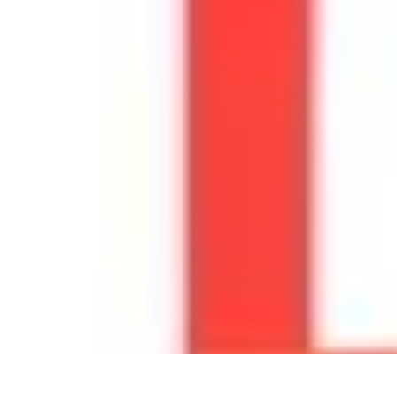
Apprendre Rubik Cube
Astuces et conseils
Apprentissage
Techniques d'apprentissage
Méthodes
Apprendre Rubik Cube