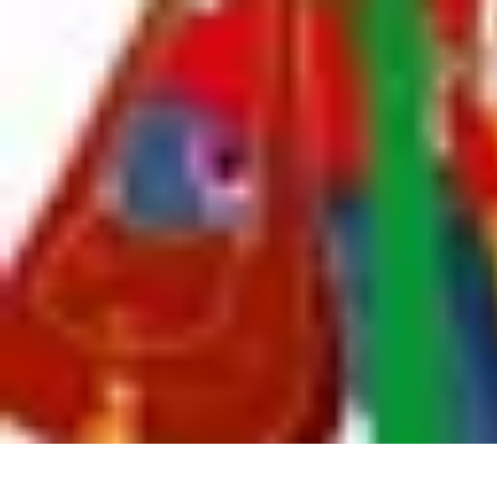
Apprendre Rubik Cube
Astuces et conseils
Apprentissage
Techniques d'apprentissage
Méthodes
Apprendre Rubik Cube