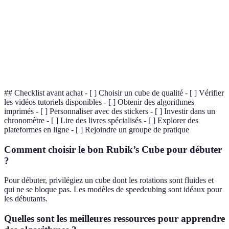
Compétition de résolution rapide de Rubik's Cube,
Speedcubing
souvent chronométrée.
Personne passionnée par la résolution de Rubik's
Cuber
Cube et d'autres puzzles similaires.
## Checklist avant achat - [ ] Choisir un cube de qualité - [ ] Vérifier
les vidéos tutoriels disponibles - [ ] Obtenir des algorithmes
imprimés - [ ] Personnaliser avec des stickers - [ ] Investir dans un
chronomètre - [ ] Lire des livres spécialisés - [ ] Explorer des
plateformes en ligne - [ ] Rejoindre un groupe de pratique
Comment choisir le bon Rubik’s Cube pour débuter
?
Pour débuter, privilégiez un cube dont les rotations sont fluides et
qui ne se bloque pas. Les modèles de speedcubing sont idéaux pour
les débutants.
Quelles sont les meilleures ressources pour apprendre