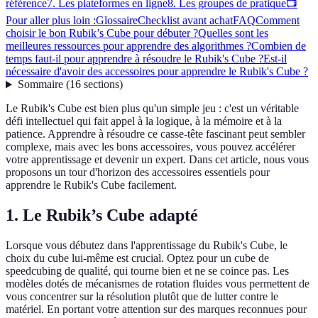
référence
7. Les plateformes en ligne
8. Les groupes de pratique
📺
Pour aller plus loin :
Glossaire
Checklist avant achat
FAQ
Comment
choisir le bon Rubik’s Cube pour débuter ?
Quelles sont les
meilleures ressources pour apprendre des algorithmes ?
Combien de
temps faut-il pour apprendre à résoudre le Rubik's Cube ?
Est-il
nécessaire d'avoir des accessoires pour apprendre le Rubik's Cube ?
Sommaire
(
16
sections
)
Le Rubik's Cube est bien plus qu'un simple jeu : c'est un véritable
défi intellectuel qui fait appel à la logique, à la mémoire et à la
patience. Apprendre à résoudre ce casse-tête fascinant peut sembler
complexe, mais avec les bons accessoires, vous pouvez accélérer
votre apprentissage et devenir un expert. Dans cet article, nous vous
proposons un tour d'horizon des accessoires essentiels pour
apprendre le Rubik's Cube facilement.
1. Le Rubik’s Cube adapté
Lorsque vous débutez dans l'apprentissage du Rubik's Cube, le
choix du cube lui-même est crucial. Optez pour un cube de
speedcubing de qualité, qui tourne bien et ne se coince pas. Les
modèles dotés de mécanismes de rotation fluides vous permettent de
vous concentrer sur la résolution plutôt que de lutter contre le
matériel. En portant votre attention sur des marques reconnues pour