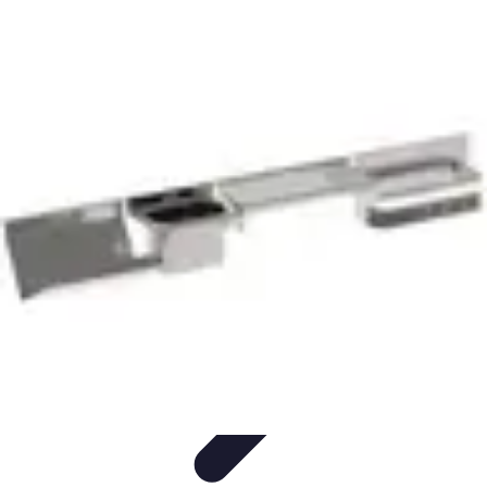
Apprendre Rubik Cube
Astuces et conseils
Apprentissage
Techniques
d'apprentissage
Méthodes d'apprentissage
Techniques
Apprendre Rubik Cube