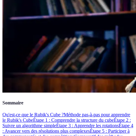
Sommaire
Qu'est-ce que le Rubik's Cube ?
Méthode pas-à-pas pour apprendre
le Rubik's Cube
Étape 1 : Comprendre la structure du cube
Étape 2 :
Suivre un algorithme simple
Étape 3 : Apprendre les rotations
Étape 4
: Avancer vers des résolutions plus complexes
Étape 5 : Participer à