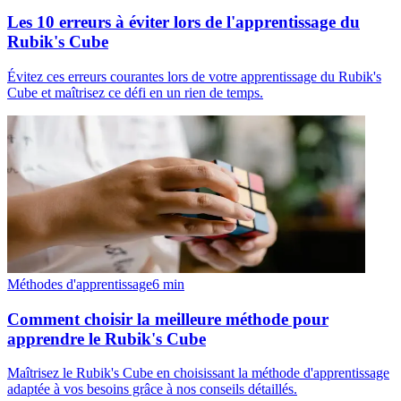
Les 10 erreurs à éviter lors de l'apprentissage du
Rubik's Cube
Évitez ces erreurs courantes lors de votre apprentissage du Rubik's
Cube et maîtrisez ce défi en un rien de temps.
Méthodes d'apprentissage
6
min
Comment choisir la meilleure méthode pour
apprendre le Rubik's Cube
Maîtrisez le Rubik's Cube en choisissant la méthode d'apprentissage
adaptée à vos besoins grâce à nos conseils détaillés.