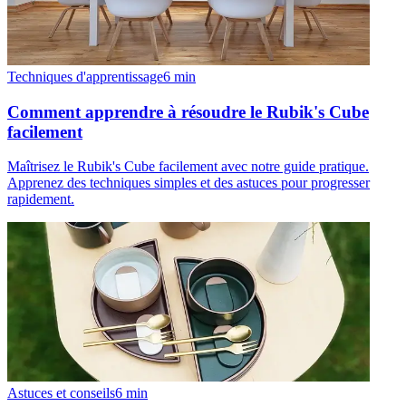
Techniques d'apprentissage
6
min
Comment apprendre à résoudre le Rubik's Cube
facilement
Maîtrisez le Rubik's Cube facilement avec notre guide pratique.
Apprenez des techniques simples et des astuces pour progresser
rapidement.
Astuces et conseils
6
min