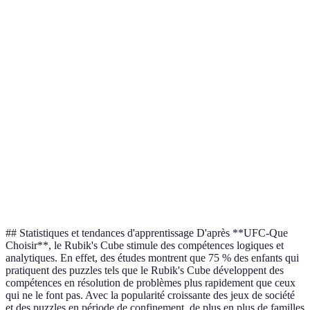
Méthode
Avantages
Inconvénients
Verdict
Méthode
Facile pour les
Longue à
Bonne pour
de la
débutants
maîtriser
commencer
croix
Idéale pour
Rapide, utilisée
Difficile à
CFOP
les cubers
en compétitions
mémoriser
avancés
Méthode
Ne favorise
Convient
de
Étape par étape
pas la vitesse
aux novices
débutant
## Statistiques et tendances d'apprentissage D'après **UFC-Que
Choisir**, le Rubik's Cube stimule des compétences logiques et
analytiques. En effet, des études montrent que 75 % des enfants qui
pratiquent des puzzles tels que le Rubik's Cube développent des
compétences en résolution de problèmes plus rapidement que ceux
qui ne le font pas. Avec la popularité croissante des jeux de société
et des puzzles en période de confinement, de plus en plus de familles