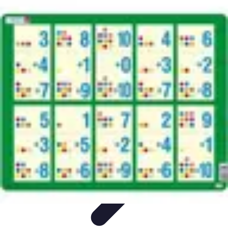
Apprendre Rubik Cube
Astuces et conseils
Apprentissage
Techniques
d'apprentissage
Méthodes d'apprentissage
Techniques
Apprendre Rubik Cube