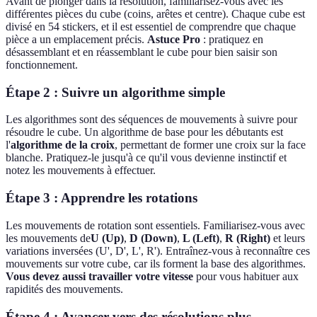
Avant de plonger dans la résolution, familiarisez-vous avec les
différentes pièces du cube (coins, arêtes et centre). Chaque cube est
divisé en 54 stickers, et il est essentiel de comprendre que chaque
pièce a un emplacement précis.
Astuce Pro
: pratiquez en
désassemblant et en réassemblant le cube pour bien saisir son
fonctionnement.
Étape 2 : Suivre un algorithme simple
Les algorithmes sont des séquences de mouvements à suivre pour
résoudre le cube. Un algorithme de base pour les débutants est
l'
algorithme de la croix
, permettant de former une croix sur la face
blanche. Pratiquez-le jusqu'à ce qu'il vous devienne instinctif et
notez les mouvements à effectuer.
Étape 3 : Apprendre les rotations
Les mouvements de rotation sont essentiels. Familiarisez-vous avec
les mouvements de
U (Up)
,
D (Down)
,
L (Left)
,
R (Right)
et leurs
variations inversées (U', D', L', R'). Entraînez-vous à reconnaître ces
mouvements sur votre cube, car ils forment la base des algorithmes.
Vous devez aussi travailler votre vitesse
pour vous habituer aux
rapidités des mouvements.
Étape 4 : Avancer vers des résolutions plus