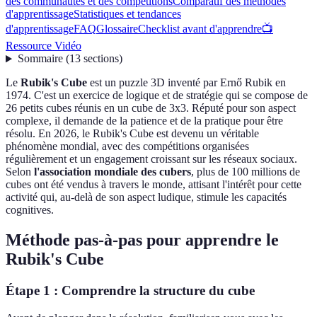
des communautés et des compétitions
Comparatif des méthodes
d'apprentissage
Statistiques et tendances
d'apprentissage
FAQ
Glossaire
Checklist avant d'apprendre
📺
Ressource Vidéo
Sommaire
(
13
sections
)
Le
Rubik's Cube
est un puzzle 3D inventé par Ernő Rubik en
1974. C'est un exercice de logique et de stratégie qui se compose de
26 petits cubes réunis en un cube de 3x3. Réputé pour son aspect
complexe, il demande de la patience et de la pratique pour être
résolu. En 2026, le Rubik's Cube est devenu un véritable
phénomène mondial, avec des compétitions organisées
régulièrement et un engagement croissant sur les réseaux sociaux.
Selon
l'association mondiale des cubers
, plus de 100 millions de
cubes ont été vendus à travers le monde, attisant l'intérêt pour cette
activité qui, au-delà de son aspect ludique, stimule les capacités
cognitives.
Méthode pas-à-pas pour apprendre le
Rubik's Cube
Étape 1 : Comprendre la structure du cube