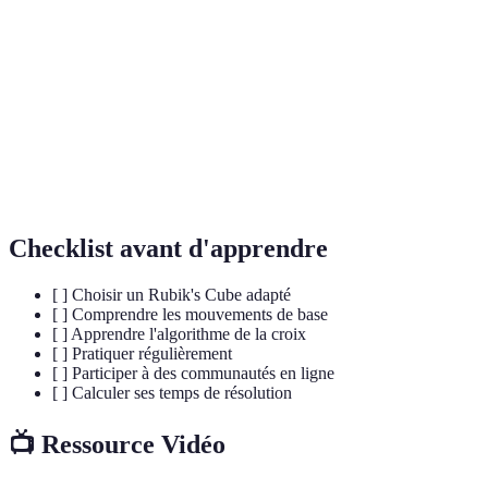
Une série de mouvements spécifiques pour résoudre
Algorithme
une configuration du cube.
Une méthode d'apprentissage qui consiste en quatre
CFOP
étapes : croix, F2L, OLL et PLL.
Une personne qui s'adonne à résoudre le Rubik's
Cuber
Cube et participe à des compétitions.
Checklist avant d'apprendre
[ ] Choisir un Rubik's Cube adapté
[ ] Comprendre les mouvements de base
[ ] Apprendre l'algorithme de la croix
[ ] Pratiquer régulièrement
[ ] Participer à des communautés en ligne
[ ] Calculer ses temps de résolution
📺 Ressource Vidéo