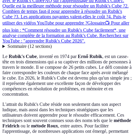
avec le Rubik's Cube
FAQ sur l'apprentissage du Rubik's Cube
1.
Quelle est la meilleure méthode pour résoudre un Rubik's Cube ?
2.
Combien de temps faut-il pour apprendre à résoudre un Rubik's
Cube ?
3. Les applications payantes valent-elles le coût ?
4. Puis-je
utiliser des vidéos YouTube pour apprendre ?
Glossaire
📺 Pour aller
plus loin : *Comment résoudre un Rubik's Cube facilement*, une
analyse complète de la formation au Rubik's Cube. Recherchez sur
YouTube : "apprendre Rubik's Cube 2026".
Sommaire
(
12
sections
)
Le
Rubik's Cube
, inventé en 1974 par
Ernő Rubik
, est un casse-
tête en trois dimensions qui a su captiver des millions de personnes à
travers le monde. Il se compose de 26 petits cubes. Le défi consiste à
faire correspondre les couleurs de chaque face après avoir mélangé
le cube. En 2026, le Rubik's Cube est devenu plus qu'un simple jeu ;
il représente également une excellente façon de développer des
compétences en résolution de problèmes, en mémoire et en
concentration.
L'attrait du Rubik's Cube réside non seulement dans son aspect
ludique, mais aussi dans les techniques stratégiques que les
utilisateurs doivent apprendre pour le résoudre efficacement. Ces
techniques sont souvent connues sous des noms tels que le
méthode
Fridrich
ou le
métode Roux
, entre autres. Pour faciliter
l'apprentissage, de nombreuses applications ont émergé, permettant