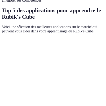
améliorer ses compétences.
Top 5 des applications pour apprendre le
Rubik's Cube
Voici une sélection des meilleures applications sur le marché qui
peuvent vous aider dans votre apprentissage du Rubik's Cube :
Application
Description
Plateforme
Coût
Cube
Propose des solutions
Android,
Gratuit
Solver
étape par étape.
iOS
Génère des
Rubik's
algorithmes en
Web,
Cube
Payant
fonction de votre
Android
Solver
position actuelle.
Fournit un cube
connecté et un
Android,
GoCube
Payant