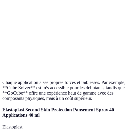
système pédagogique
iOS
interactif.
Application éducative
CS Trainer
avec des exercices
Android
Gratuit
pratiques.
Contient des vidéos,
Rubik's
des tutoriels et un
Cube
iOS
Gratuit
suivi des
Trainer
performances.
Chaque application a ses propres forces et faiblesses. Par exemple,
**Cube Solver** est très accessible pour les débutants, tandis que
**GoCube** offre une expérience haut de gamme avec des
composants physiques, mais à un coût supérieur.
Elastoplast Second Skin Protection Pansement Spray 40
Applications 40 ml
Elastoplast