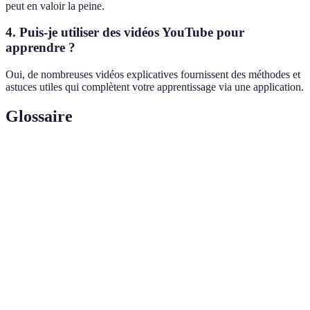
peut en valoir la peine.
4. Puis-je utiliser des vidéos YouTube pour
apprendre ?
Oui, de nombreuses vidéos explicatives fournissent des méthodes et
astuces utiles qui complètent votre apprentissage via une application.
Glossaire
Terme
Définition
Séquence de mouvements spécifiques pour résoudre
Algorithme
une configuration du cube.
Méthode
Méthode avancée consistant à apprendre des
Fridrich
algorithmes pour gagner en vitesse.
Cube
Rubik's Cube intégré à une technologie permettant
connecté
un apprentissage interactif.