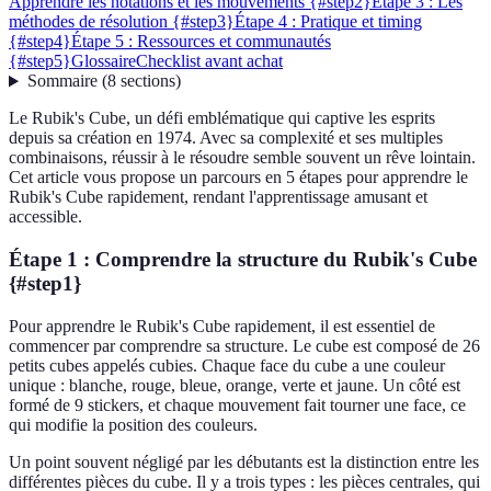
Apprendre les notations et les mouvements {#step2}
Étape 3 : Les
méthodes de résolution {#step3}
Étape 4 : Pratique et timing
{#step4}
Étape 5 : Ressources et communautés
{#step5}
Glossaire
Checklist avant achat
Sommaire
(
8
sections
)
Le Rubik's Cube, un défi emblématique qui captive les esprits
depuis sa création en 1974. Avec sa complexité et ses multiples
combinaisons, réussir à le résoudre semble souvent un rêve lointain.
Cet article vous propose un parcours en 5 étapes pour apprendre le
Rubik's Cube rapidement, rendant l'apprentissage amusant et
accessible.
Étape 1 : Comprendre la structure du Rubik's Cube
{#step1}
Pour apprendre le Rubik's Cube rapidement, il est essentiel de
commencer par comprendre sa structure. Le cube est composé de 26
petits cubes appelés cubies. Chaque face du cube a une couleur
unique : blanche, rouge, bleue, orange, verte et jaune. Un côté est
formé de 9 stickers, et chaque mouvement fait tourner une face, ce
qui modifie la position des couleurs.
Un point souvent négligé par les débutants est la distinction entre les
différentes pièces du cube. Il y a trois types : les pièces centrales, qui