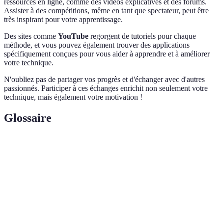
ressources en ligne, comme des vidéos explicatives et des forums.
Assister à des compétitions, même en tant que spectateur, peut être
très inspirant pour votre apprentissage.
Des sites comme
YouTube
regorgent de tutoriels pour chaque
méthode, et vous pouvez également trouver des applications
spécifiquement conçues pour vous aider à apprendre et à améliorer
votre technique.
N'oubliez pas de partager vos progrès et d'échanger avec d'autres
passionnés. Participer à ces échanges enrichit non seulement votre
technique, mais également votre motivation !
Glossaire
Terme
Définition
Un des petits cubes qui composent le Rubik's
Cubie
Cube.
Fridrich
Une méthode populaire pour résoudre le Rubik’s
Methode
Cube avec une approche structurée.