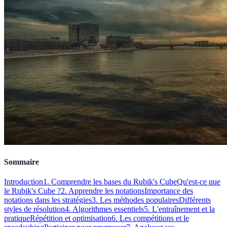
Sommaire
Introduction
1. Comprendre les bases du Rubik's Cube
Qu'est-ce que
le Rubik's Cube ?
2. Apprendre les notations
Importance des
notations dans les stratégies
3. Les méthodes populaires
Différents
styles de résolution
4. Algorithmes essentiels
5. L'entraînement et la
pratique
Répétition et optimisation
6. Les compétitions et le