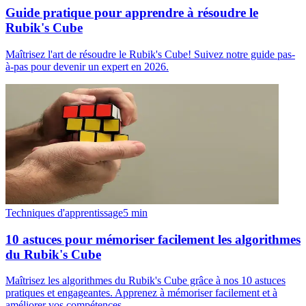
Guide pratique pour apprendre à résoudre le
Rubik's Cube
Maîtrisez l'art de résoudre le Rubik's Cube! Suivez notre guide pas-
à-pas pour devenir un expert en 2026.
Techniques d'apprentissage
5
min
10 astuces pour mémoriser facilement les algorithmes
du Rubik's Cube
Maîtrisez les algorithmes du Rubik's Cube grâce à nos 10 astuces
pratiques et engageantes. Apprenez à mémoriser facilement et à
améliorer vos compétences.