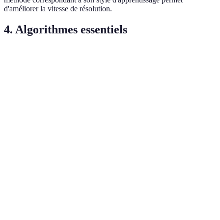
d'améliorer la vitesse de résolution.
4. Algorithmes essentiels
Algorithme
Description
Application
Difficulté
Première
Utilisé en
F2L
couche et
Intermédiaire
Fridrich
paire
Orientation
Résolution de
OLL
de la dernière
la dernière
Avancé
couche
couche
Permutations
Finalisation
PLL
de la dernière
de la
Avancé
couche
résolution
Combinaison
Speedcubing