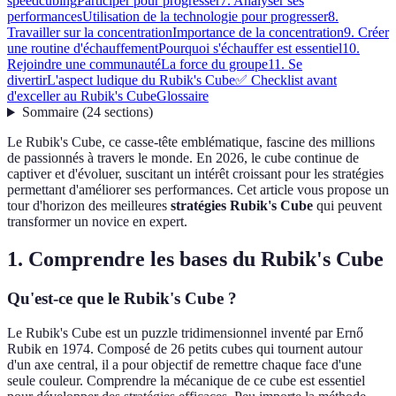
speedcubing
Participer pour progresser
7. Analyser ses
performances
Utilisation de la technologie pour progresser
8.
Travailler sur la concentration
Importance de la concentration
9. Créer
une routine d'échauffement
Pourquoi s'échauffer est essentiel
10.
Rejoindre une communauté
La force du groupe
11. Se
divertir
L'aspect ludique du Rubik's Cube
✅ Checklist avant
d'exceller au Rubik's Cube
Glossaire
Sommaire
(
24
sections
)
Le Rubik's Cube, ce casse-tête emblématique, fascine des millions
de passionnés à travers le monde. En 2026, le cube continue de
captiver et d'évoluer, suscitant un intérêt croissant pour les stratégies
permettant d'améliorer ses performances. Cet article vous propose un
tour d'horizon des meilleures
stratégies Rubik's Cube
qui peuvent
transformer un novice en expert.
1. Comprendre les bases du Rubik's Cube
Qu'est-ce que le Rubik's Cube ?
Le Rubik's Cube est un puzzle tridimensionnel inventé par Ernő
Rubik en 1974. Composé de 26 petits cubes qui tournent autour
d'un axe central, il a pour objectif de remettre chaque face d'une
seule couleur. Comprendre la mécanique de ce cube est essentiel