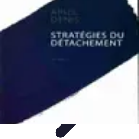
Apprendre Rubik Cube
Astuces et conseils
Apprentissage
Techniques
d'apprentissage
Méthodes d'apprentissage
Techniques
Apprendre Rubik Cube