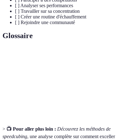
[ ] Analyser ses performances
[ ] Travailler sur sa concentration
[ ] Créer une routine d'échauffement
[ ] Rejoindre une communauté
Glossaire
Terme
Définition
Speedcubing
Pratique de résolution rapide du Rubik's Cube.
Algorithme
Suite de mouvements précis pour résoudre le cube.
Méthode de résolution basée sur quatre étapes
CFOP
principales.
>
📺 Pour aller plus loin :
Découvrez les méthodes de
speedcubing
, une analyse complète sur comment exceller