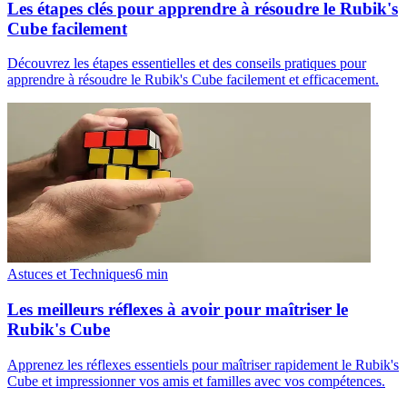
Les étapes clés pour apprendre à résoudre le Rubik's
Cube facilement
Découvrez les étapes essentielles et des conseils pratiques pour
apprendre à résoudre le Rubik's Cube facilement et efficacement.
Astuces et Techniques
6
min
Les meilleurs réflexes à avoir pour maîtriser le
Rubik's Cube
Apprenez les réflexes essentiels pour maîtriser rapidement le Rubik's
Cube et impressionner vos amis et familles avec vos compétences.