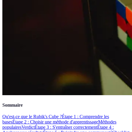
Sommaire
Qu'est-ce que le Rubik's Cube ?
Étape 1 : Comprendre les
bases
Étape 2 : Choisir une méthode d'apprentissage
Méthodes
populaires
Verdict
Étape 3 : S'entraîner correctement
Étape 4 :