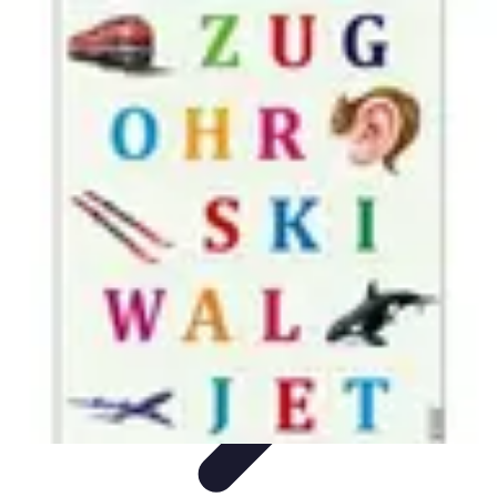
Apprendre Rubik Cube
Astuces et conseils
Apprentissage
Techniques
d'apprentissage
Méthodes d'apprentissage
Techniques
Apprendre Rubik Cube