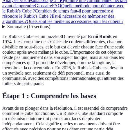
Analyser vos résultats
Étape 5 : Rejoindre une communauté
Checklist
avant d'apprendre
Glossaire
FAQ
Quelle méthode pour débuter avec
le Rubik's Cube ?
Combien de temps faut-il pour apprendre à
résoudre le Rubik's Cube ?
Est-il nécessaire de mémoriser des
algorithmes ?
Quels sont les meilleurs accessoires pour les cubers ?
Sommaire
(
15
sections
)
Le Rubik's Cube est un puzzle 3D inventé par
Ernő Rubik
en
1974. Il est constitué de six faces de couleurs différentes, chacune
divisible en sous-faces, et le but est d'avoir chaque face d'une seule
couleur après avoir mélangé le cube. L'importance de cet objet ne
réside pas uniquement dans son aspect ludique, mais aussi dans les
compétences qu'il permet de développer, comme la logique, la
mémoire et la concentration. En 2026, le Rubik's Cube est devenu
un symbole non seulement de défi personnel, mais aussi de
communauté, avec des compétitions internationales qui attirent des
milliers de participants.
Étape 1 : Comprendre les bases
Avant de se plonger dans la résolution, il est essentiel de comprendre
comment le cube fonctionne. Un Rubik's Cube standard comporte
un mécanisme interne qui permet aux faces de pivoter
indépendamment. Cela signifie que les mouvements doivent être
effectués avec précision pour ne pas déranger une partie déjà