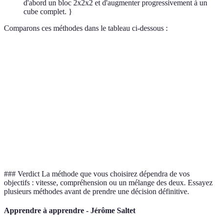
d'abord un bloc 2x2x2 et d'augmenter progressivement à un
cube complet. }
Comparons ces méthodes dans le tableau ci-dessous :
Critère
Méthode de Fridrich
Méthode de Roux
Mét
Complexité
Élevée
Moyenne
Faib
Vitesse
Très rapide
Moyenne
Rap
Algorithmes
Beaucoup
Peu
Mod
Popularité
Très populaire
Populaire
Moi
### Verdict La méthode que vous choisirez dépendra de vos
objectifs : vitesse, compréhension ou un mélange des deux. Essayez
plusieurs méthodes avant de prendre une décision définitive.
Apprendre à apprendre - Jérôme Saltet