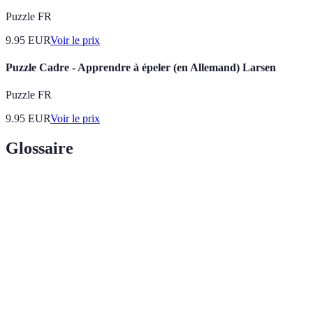
Puzzle FR
9.95
EUR
Voir le prix
Puzzle Cadre - Apprendre à épeler (en Allemand) Larsen
Puzzle FR
9.95
EUR
Voir le prix
Glossaire
Terme
Définition
Une séquence de mouvements pour réussir une
Algorithme
étape du cube.
L'art de résoudre le Rubik's Cube le plus
Speedcubing
rapidement possible.