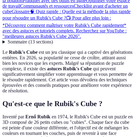
la notation
Pratiquer avec des outils en ligne
Optimiser votre espace
de travail
Communautés et ressources
Checklist avant d'acheter un
cube
Glossaire
🧠 Quiz rapide : Quelle est la méthode la plus rapide
pour résoudre un Rubik's Cube ?
📺 Pour aller plus loin :
*Découvrez comment maîtriser votre Rubik's Cube rapidement*
avec des astuces et tutoriels complets. Recherchez sur YouTube :
"meilleures astuces Rubik's Cube 2026".
Sommaire
(
13
sections
)
Le
Rubik's Cube
est un jeu classique qui a captivé des générations
entières. En 2026, sa popularité ne cesse de croître, attirant aussi
bien les novices que les experts. Malgré sa réputation de puzzle
complexe, il existe des
astuces Rubik's Cube
qui peuvent
significativement simplifier votre apprentissage et vous permettre de
le résoudre rapidement. Cet article vous dévoilera des techniques
éprouvées et des conseils pratiques pour améliorer votre expérience
de résolution.
Qu'est-ce que le Rubik's Cube ?
Inventé par
Ernő Rubik
en 1974, le Rubik's Cube est un puzzle en
3D composé de 26 petits cubes ou "cubies". Chaque face du cube
est peinte d'une couleur différente, et l'objectif est de mélanger les
couleurs en tournant les couches, puis de revenir à une face