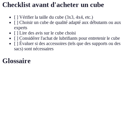
Checklist avant d'acheter un cube
[ ] Vérifier la taille du cube (3x3, 4x4, etc.)
[ ] Choisir un cube de qualité adapté aux débutants ou aux
experts
[ ] Lire des avis sur le cube choisi
[ ] Considérer l'achat de lubrifiants pour entretenir le cube
[ ] Évaluer si des accessoires (tels que des supports ou des
sacs) sont nécessaires
Glossaire
Terme
Définition
Une série de mouvements programmés pour ré-
Algorithm
arranger les pièces d'un cube sans altérer le reste.
Méthode de résolution rapide basée sur le Cross,
CFOP
F2L, OLL et PLL.