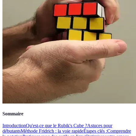
Sommaire
Introduction
Qu'est-ce que le Rubik's Cube ?
Astuces pour
débutants
Méthode Fridrich : la voie rapide
Étapes clés :
Comprendre