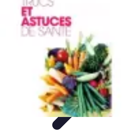
Apprendre Rubik Cube
Astuces et conseils
Apprentissage
Techniques
d'apprentissage
Méthodes d'apprentissage
Techniques
Apprendre Rubik Cube