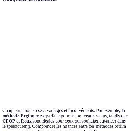
Méthode
Complexité
Temps d'apprentissage
Vitesse m
CFOP
Élevée
Long
< 10 sec
Roux
Moyenne
Moyen
< 15 sec
Petrus
Élevée
Long
< 20 sec
Beginner's
Faible
Court
< 30 sec
Chaque méthode a ses avantages et inconvénients. Par exemple,
la
méthode Beginner
est parfaite pour les nouveaux venus, tandis que
CFOP
et
Roux
sont idéales pour ceux qui souhaitent avancer dans
le speedcubing. Comprendre les nuances entre ces méthodes offrira