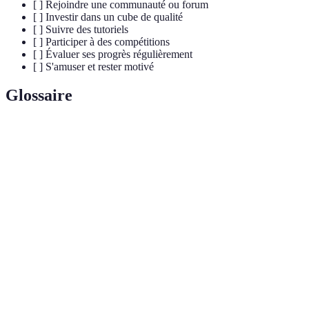
[ ] Rejoindre une communauté ou forum
[ ] Investir dans un cube de qualité
[ ] Suivre des tutoriels
[ ] Participer à des compétitions
[ ] Évaluer ses progrès régulièrement
[ ] S'amuser et rester motivé
Glossaire
Terme
Définition
Une séquence précise de mouvements pour
Algorithme
résoudre le cube.
La pratique de résoudre le Rubik's Cube le plus
Speedcubing
rapidement possible.
La première étape de la résolution dans la méthode
Cross
CFOP, consiste à former une croix sur une face du
cube.