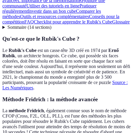
avancée
L'importance de la mémorisation
Rejoindre une
communauté
Utiliser des tutoriels en ligne
Pratiquer
régulièrement
Investir dans un bon cube
Comparer les
méthodes
Outils et ressources complémentaires
Conseils pour la
compétition
FAQ
Checklist pour apprendre le Rubik's Cube
Glossaire
Sommaire
(
14
sections
)
Qu'est-ce que le Rubik's Cube ?
Le
Rubik's Cube
est un casse-tête 3D créé en 1974 par
Ernő
Rubik
, un architecte hongrois. Ce cube, qui possède six faces
colorées, doit être résolu en faisant en sorte que chaque face soit
d'une seule couleur. Aujourd'hui, il représente non seulement un défi
intellectuel, mais aussi un symbole de créativité et de patience. En
2021, le championnat du monde a enregistré plus de 3 500
participants, prouvant la popularité croissante de ce puzzle
Source :
Les Numériques
.
Méthode Fridrich : la méthode avancée
La
méthode Fridrich
, également connue sous le nom de méthode
CFOP (Cross, F2L, OLL, PLL), est l'une des méthodes les plus
populaires pour résoudre le Rubik's Cube rapidement. Les cubers
avancés l'utilisent pour atteindre des temps de résolution de moins de
10 secondes ! Cette technique nécessite de résoudre d'abord une