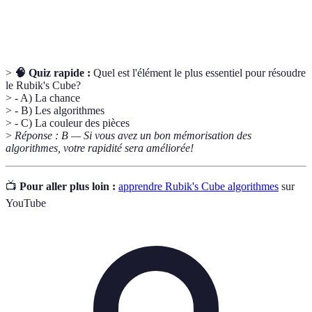
Méthode
Méthode populaire de résolution du Rubik's Cube,
CFOP
impliquant Croiser, Finsir, Orienter, Permuter.
>
🧠 Quiz rapide :
Quel est l'élément le plus essentiel pour résoudre
le Rubik's Cube?
> - A) La chance
> - B) Les algorithmes
> - C) La couleur des pièces
>
Réponse : B — Si vous avez un bon mémorisation des
algorithmes, votre rapidité sera améliorée!
📺
Pour aller plus loin :
apprendre Rubik's Cube algorithmes
sur
YouTube