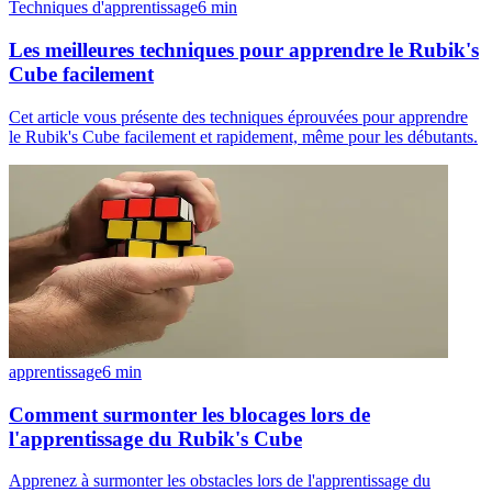
Techniques d'apprentissage
6
min
Les meilleures techniques pour apprendre le Rubik's
Cube facilement
Cet article vous présente des techniques éprouvées pour apprendre
le Rubik's Cube facilement et rapidement, même pour les débutants.
apprentissage
6
min
Comment surmonter les blocages lors de
l'apprentissage du Rubik's Cube
Apprenez à surmonter les obstacles lors de l'apprentissage du