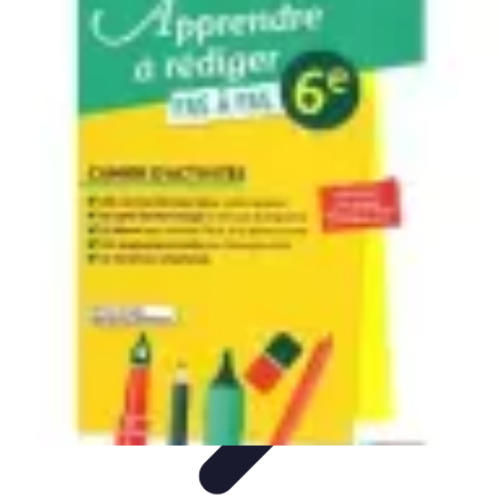
Apprendre Rubik Cube
Astuces et conseils
Apprentissage
Techniques
d'apprentissage
Méthodes d'apprentissage
Techniques
Apprendre Rubik Cube