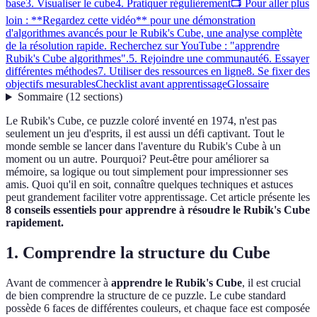
base
3. Visualiser le cube
4. Pratiquer régulièrement
📺 Pour aller plus
loin : **Regardez cette vidéo** pour une démonstration
d'algorithmes avancés pour le Rubik's Cube, une analyse complète
de la résolution rapide. Recherchez sur YouTube : "apprendre
Rubik's Cube algorithmes".
5. Rejoindre une communauté
6. Essayer
différentes méthodes
7. Utiliser des ressources en ligne
8. Se fixer des
objectifs mesurables
Checklist avant apprentissage
Glossaire
Sommaire
(
12
sections
)
Le Rubik's Cube, ce puzzle coloré inventé en 1974, n'est pas
seulement un jeu d'esprits, il est aussi un défi captivant. Tout le
monde semble se lancer dans l'aventure du Rubik's Cube à un
moment ou un autre. Pourquoi? Peut-être pour améliorer sa
mémoire, sa logique ou tout simplement pour impressionner ses
amis. Quoi qu'il en soit, connaître quelques techniques et astuces
peut grandement faciliter votre apprentissage. Cet article présente les
8 conseils essentiels pour apprendre à résoudre le Rubik's Cube
rapidement.
1. Comprendre la structure du Cube
Avant de commencer à
apprendre le Rubik's Cube
, il est crucial
de bien comprendre la structure de ce puzzle. Le cube standard
possède 6 faces de différentes couleurs, et chaque face est composée