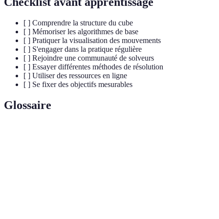
Checklist avant apprentissage
[ ] Comprendre la structure du cube
[ ] Mémoriser les algorithmes de base
[ ] Pratiquer la visualisation des mouvements
[ ] S'engager dans la pratique régulière
[ ] Rejoindre une communauté de solveurs
[ ] Essayer différentes méthodes de résolution
[ ] Utiliser des ressources en ligne
[ ] Se fixer des objectifs mesurables
Glossaire
Terme
Définition
Séquence de mouvements utilisés pour résoudre le
Algorithme
Rubik's Cube.
Puzzle en forme de cube avec différentes couleurs
Cube
sur ses faces.