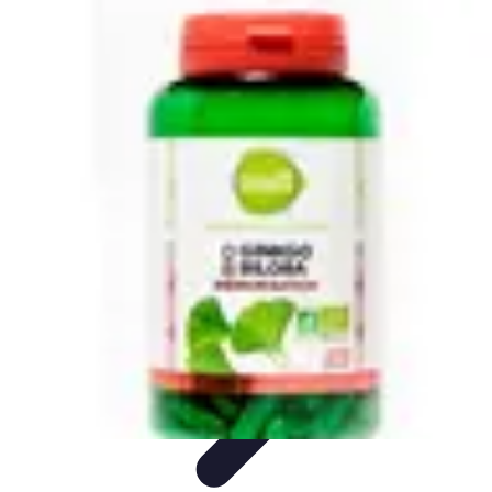
Apprendre Rubik Cube
Astuces et conseils
Apprentissage
Techniques
d'apprentissage
Méthodes d'apprentissage
Techniques
Apprendre Rubik Cube