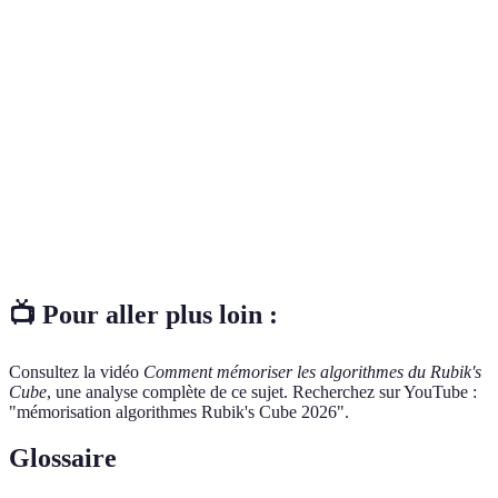
Segmenter les
Fragmentation
Simplification
Très effica
algorithmes
possible
Dépend de la
Apprendre en
Motivation et
dynamique de
Bénéfique
groupe
échanges
groupe
Entraînement de
Amélioration
Nécessite du
Bonus
la mémoire
globale
temps
📺 Pour aller plus loin :
Consultez la vidéo
Comment mémoriser les algorithmes du Rubik's
Cube
, une analyse complète de ce sujet. Recherchez sur YouTube :
"mémorisation algorithmes Rubik's Cube 2026".
Glossaire