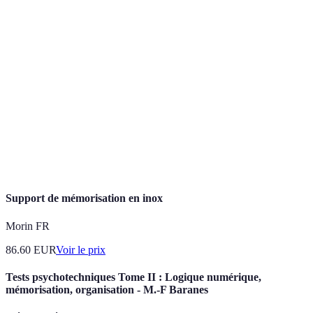
Terme
Définition
Ensemble d'instructions définissant une
Algorithme
séquence de mouvements à réaliser.
Techniques visant à améliorer la mémoire par
Mnémotechnique
des associations mentales.
Technique d'apprentissage consistant à réviser
Pratique espacée
des informations sur une période prolongée.
Support de mémorisation en inox
Morin FR
86.60
EUR
Voir le prix
Tests psychotechniques Tome II : Logique numérique,
mémorisation, organisation - M.-F Baranes