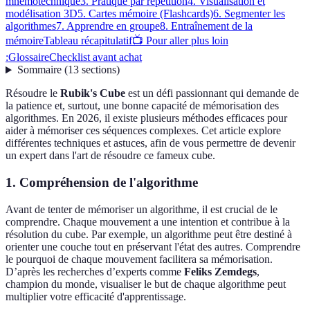
mnémotechnique
3. Pratique par répétition
4. Visualisation et
modélisation 3D
5. Cartes mémoire (Flashcards)
6. Segmenter les
algorithmes
7. Apprendre en groupe
8. Entraînement de la
mémoire
Tableau récapitulatif
📺 Pour aller plus loin
:
Glossaire
Checklist avant achat
Sommaire
(
13
sections
)
Résoudre le
Rubik's Cube
est un défi passionnant qui demande de
la patience et, surtout, une bonne capacité de mémorisation des
algorithmes. En 2026, il existe plusieurs méthodes efficaces pour
aider à mémoriser ces séquences complexes. Cet article explore
différentes techniques et astuces, afin de vous permettre de devenir
un expert dans l'art de résoudre ce fameux cube.
1. Compréhension de l'algorithme
Avant de tenter de mémoriser un algorithme, il est crucial de le
comprendre. Chaque mouvement a une intention et contribue à la
résolution du cube. Par exemple, un algorithme peut être destiné à
orienter une couche tout en préservant l'état des autres. Comprendre
le pourquoi de chaque mouvement facilitera sa mémorisation.
D’après les recherches d’experts comme
Feliks Zemdegs
,
champion du monde, visualiser le but de chaque algorithme peut
multiplier votre efficacité d'apprentissage.