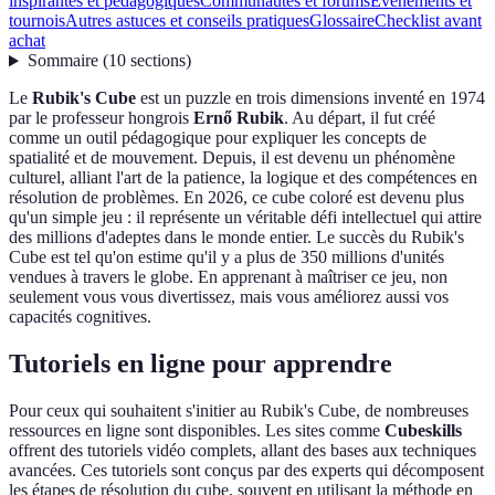
inspirantes et pédagogiques
Communautés et forums
Événements et
tournois
Autres astuces et conseils pratiques
Glossaire
Checklist avant
achat
Sommaire
(
10
sections
)
Le
Rubik's Cube
est un puzzle en trois dimensions inventé en 1974
par le professeur hongrois
Ernő Rubik
. Au départ, il fut créé
comme un outil pédagogique pour expliquer les concepts de
spatialité et de mouvement. Depuis, il est devenu un phénomène
culturel, alliant l'art de la patience, la logique et des compétences en
résolution de problèmes. En 2026, ce cube coloré est devenu plus
qu'un simple jeu : il représente un véritable défi intellectuel qui attire
des millions d'adeptes dans le monde entier. Le succès du Rubik's
Cube est tel qu'on estime qu'il y a plus de 350 millions d'unités
vendues à travers le globe. En apprenant à maîtriser ce jeu, non
seulement vous vous divertissez, mais vous améliorez aussi vos
capacités cognitives.
Tutoriels en ligne pour apprendre
Pour ceux qui souhaitent s'initier au Rubik's Cube, de nombreuses
ressources en ligne sont disponibles. Les sites comme
Cubeskills
offrent des tutoriels vidéo complets, allant des bases aux techniques
avancées. Ces tutoriels sont conçus par des experts qui décomposent
les étapes de résolution du cube, souvent en utilisant la méthode en