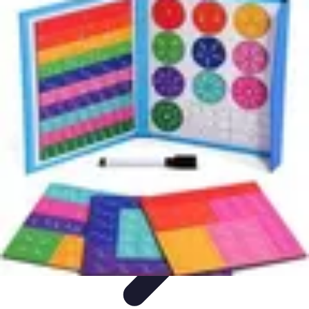
Apprendre Rubik Cube
Astuces et conseils
Apprentissage
Techniques
d'apprentissage
Méthodes d'apprentissage
Techniques
Apprendre Rubik Cube