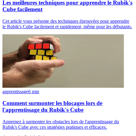
Les meilleures techniques pour apprendre le Rubik's
Cube facilement
Cet article vous présente des techniques éprouvées pour apprendre
le Rubik's Cube facilement et rapidement, même pour les débutants.
apprentissage
6
min
Comment surmonter les blocages lors de
l'apprentissage du Rubik's Cube
Apprenez à surmonter les obstacles lors de l'apprentissage du
Rubik's Cube avec ces stratégies pratiques et efficaces.