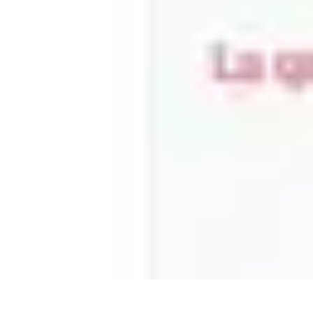
Apprendre Rubik Cube
Astuces et conseils
Apprentissage
Techniques d'apprentissage
Méthodes
Apprendre Rubik Cube