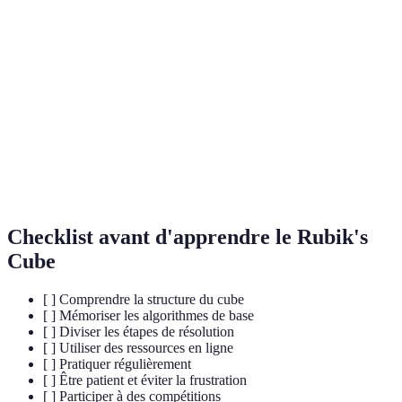
Terme
Définition
Séquence de mouvements destinée à résoudre une
Algorithme
partie précise du cube.
Désigne l'une des trois niveaux de pièces du cube :
Couche
supérieure, intermédiaire ou inférieure.
Acte de ramener le Rubik's Cube à son état original,
Résolution
avec chaque face d'une couleur uniforme.
Checklist avant d'apprendre le Rubik's
Cube
[ ] Comprendre la structure du cube
[ ] Mémoriser les algorithmes de base
[ ] Diviser les étapes de résolution
[ ] Utiliser des ressources en ligne
[ ] Pratiquer régulièrement
[ ] Être patient et éviter la frustration
[ ] Participer à des compétitions