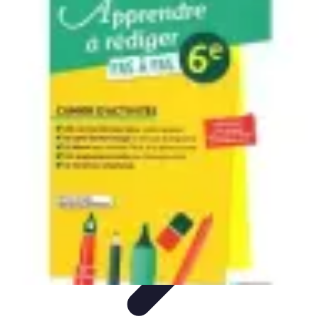
Apprendre Rubik Cube
Astuces et conseils
Apprentissage
Techniques
d'apprentissage
Méthodes d'apprentissage
Techniques
Apprendre Rubik Cube