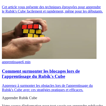
Cet article vous présente des techniques éprouvées pour apprendre
le Rubik's Cube facilement et rapidement, même pour les débutants.
apprentissage
6
min
Comment surmonter les blocages lors de
l'apprentissage du Rubik's Cube
Apprenez à surmonter les obstacles lors de l'apprentissage du
Rubik's Cube avec ces stratégies pratiques et efficaces.
Apprendre Rubik Cube
Votre source d'information pour tout savoir sur
apprendre rubikcube
.