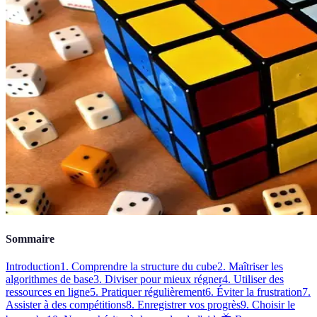
Sommaire
Introduction
1. Comprendre la structure du cube
2. Maîtriser les
algorithmes de base
3. Diviser pour mieux régner
4. Utiliser des
ressources en ligne
5. Pratiquer régulièrement
6. Éviter la frustration
7.
Assister à des compétitions
8. Enregistrer vos progrès
9. Choisir le