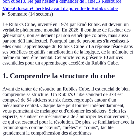
bon cube
10. Ne pas hésiter à demander de l'aide
📺 Ressource
Vidéo
Glossaire
Checklist avant d'apprendre le Rubik's Cube
Sommaire
(
14
sections
)
Le Rubik's Cube, inventé en 1974 par Ernő Rubik, est devenu un
véritable phénomène mondial. En 2026, il continue de fasciner des
générations, non seulement par son esthétique colorée, mais aussi
par son défi intellectuel. Pourquoi tant de personnes s'investissent-
elles dans l'apprentissage du Rubik's Cube ? La réponse réside dans
ses bénéfices cognitifs : amélioration de la logique, de la mémoire et
même du bien-être mental. Cet article vous présente 10 astuces
essentielles pour un apprentissage accéléré du Rubik's Cube.
1. Comprendre la structure du cube
Avant de tenter de résoudre un Rubik's Cube, il est crucial de bien
comprendre sa structure. Un Rubik's Cube standard de 3x3 est
composé de 54 stickers sur six faces, regroupés autour d'un
mécanisme central. Chaque face peut tourner indépendamment,
vous permettant de mélanger et d'ordonner les stickers. Selon
les
experts
, visualiser ce mécanisme aide à anticiper les mouvements,
ce qui est essentiel pour la résolution. De plus, se familiariser avec la
terminologie, comme "cœurs", "arêtes" et "coins", facilite
grandement la compréhension des algorithmes.