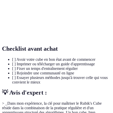
Capacité du corps à réaliser des mouvements sans y
Mémoire
penser activement, développée par la pratique
musculaire
régulière.
Technique avancée utilisée pour résoudre le Rubik's
Méthode
Cube rapidement, impliquant quatre étapes : Cross,
CFOP
F2L, OLL, et PLL.
Checklist avant achat
[ ] Avoir votre cube en bon état avant de commencer
[ ] Imprimer ou télécharger un guide d'apprentissage
[ ] Fixer un temps d'entraînement régulier
[ ] Rejoindre une communauté en ligne
[ ] Essayer plusieurs méthodes jusqu'à trouver celle qui vous
convient le mieux
💡 Avis d'expert :
> _Dans mon expérience, la clé pour maîtriser le Rubik's Cube
réside dans la combinaison de la pratique régulière et d'un
apprentissage structuré des algorithmes. Un bon cube, bien