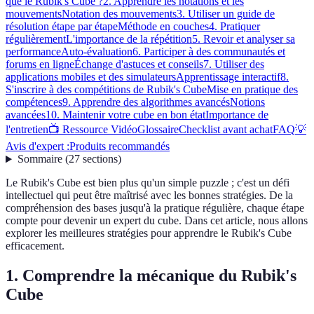
que le Rubik's Cube ?
2. Apprendre les notations et les
mouvements
Notation des mouvements
3. Utiliser un guide de
résolution étape par étape
Méthode en couches
4. Pratiquer
régulièrement
L'importance de la répétition
5. Revoir et analyser sa
performance
Auto-évaluation
6. Participer à des communautés et
forums en ligne
Échange d'astuces et conseils
7. Utiliser des
applications mobiles et des simulateurs
Apprentissage interactif
8.
S'inscrire à des compétitions de Rubik's Cube
Mise en pratique des
compétences
9. Apprendre des algorithmes avancés
Notions
avancées
10. Maintenir votre cube en bon état
Importance de
l'entretien
📺 Ressource Vidéo
Glossaire
Checklist avant achat
FAQ
💡
Avis d'expert :
Produits recommandés
Sommaire
(
27
sections
)
Le Rubik's Cube est bien plus qu'un simple puzzle ; c'est un défi
intellectuel qui peut être maîtrisé avec les bonnes stratégies. De la
compréhension des bases jusqu'à la pratique régulière, chaque étape
compte pour devenir un expert du cube. Dans cet article, nous allons
explorer les meilleures stratégies pour apprendre le Rubik's Cube
efficacement.
1. Comprendre la mécanique du Rubik's
Cube