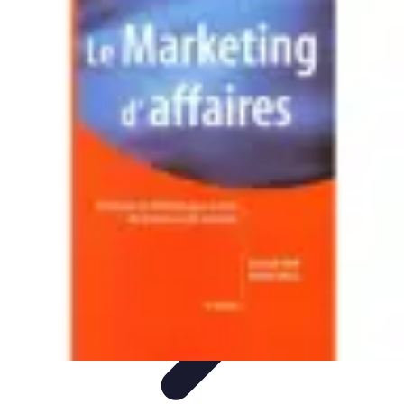
Apprendre Rubik Cube
Astuces et conseils
Apprentissage
Techniques
d'apprentissage
Méthodes d'apprentissage
Techniques
Apprendre Rubik Cube