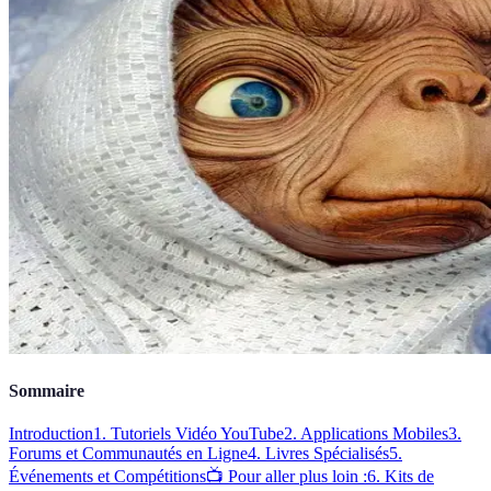
Sommaire
Introduction
1. Tutoriels Vidéo YouTube
2. Applications Mobiles
3.
Forums et Communautés en Ligne
4. Livres Spécialisés
5.
Événements et Compétitions
📺 Pour aller plus loin :
6. Kits de