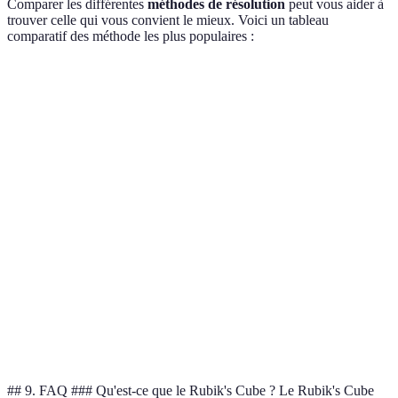
Comparer les différentes
méthodes de résolution
peut vous aider à
trouver celle qui vous convient le mieux. Voici un tableau
comparatif des méthode les plus populaires :
Méthode
Avantages
Inconvénients
Niveau de difficult
Méthode
Très rapide,
Complexité
de
couramment
des
Avancé
Fridrich
utilisée
algorithmes
Facile à
Méthode
apprendre,
Moins rapide
Débutant
simplifiée
bon pour
débutants
Méthode
Méthode
Nécessite
moderne,
Intermédiaire
Roux
pratique
efficace
## 9. FAQ ### Qu'est-ce que le Rubik's Cube ? Le Rubik's Cube