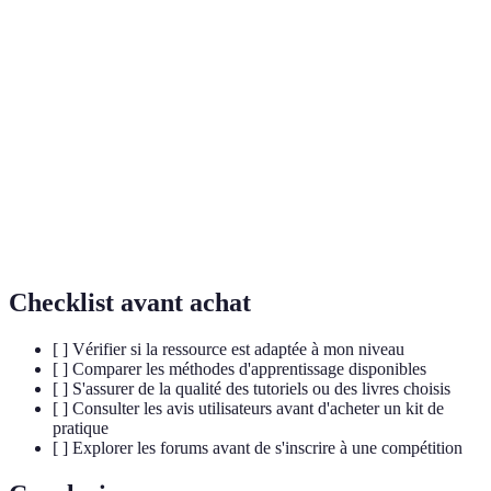
Terme
Définition
Séquence de mouvements spécifiques permettant de
Algorithme
résoudre le cube.
Système de symboles utilisé pour représenter les
Notation
rotations du cube.
Personne passionnée par la résolution du Rubik's
Cubiste
Cube.
Checklist avant achat
[ ] Vérifier si la ressource est adaptée à mon niveau
[ ] Comparer les méthodes d'apprentissage disponibles
[ ] S'assurer de la qualité des tutoriels ou des livres choisis
[ ] Consulter les avis utilisateurs avant d'acheter un kit de
pratique
[ ] Explorer les forums avant de s'inscrire à une compétition