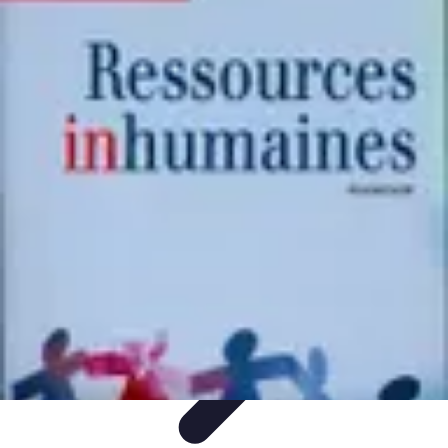
Apprendre Rubik Cube
Astuces et conseils
Apprentissage
Techniques
d'apprentissage
Méthodes d'apprentissage
Techniques
Apprendre Rubik Cube