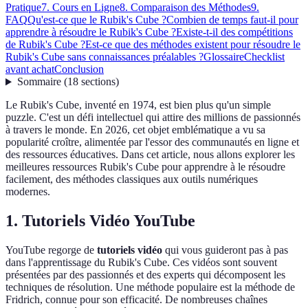
Pratique
7. Cours en Ligne
8. Comparaison des Méthodes
9.
FAQ
Qu'est-ce que le Rubik's Cube ?
Combien de temps faut-il pour
apprendre à résoudre le Rubik's Cube ?
Existe-t-il des compétitions
de Rubik's Cube ?
Est-ce que des méthodes existent pour résoudre le
Rubik's Cube sans connaissances préalables ?
Glossaire
Checklist
avant achat
Conclusion
Sommaire
(
18
sections
)
Le Rubik's Cube, inventé en 1974, est bien plus qu'un simple
puzzle. C'est un défi intellectuel qui attire des millions de passionnés
à travers le monde. En 2026, cet objet emblématique a vu sa
popularité croître, alimentée par l'essor des communautés en ligne et
des ressources éducatives. Dans cet article, nous allons explorer les
meilleures ressources Rubik's Cube pour apprendre à le résoudre
facilement, des méthodes classiques aux outils numériques
modernes.
1. Tutoriels Vidéo YouTube
YouTube regorge de
tutoriels vidéo
qui vous guideront pas à pas
dans l'apprentissage du Rubik's Cube. Ces vidéos sont souvent
présentées par des passionnés et des experts qui décomposent les
techniques de résolution. Une méthode populaire est la méthode de
Fridrich, connue pour son efficacité. De nombreuses chaînes