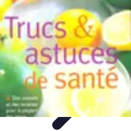
Apprendre Rubik Cube
Astuces et conseils
Apprentissage
Techniques
d'apprentissage
Méthodes d'apprentissage
Techniques
Apprendre Rubik Cube