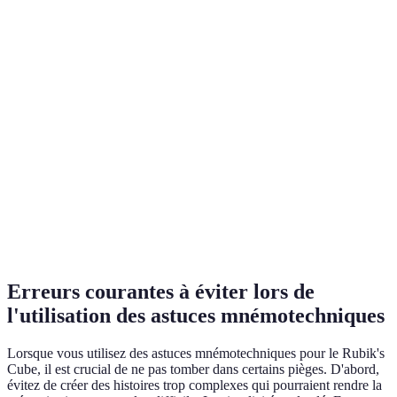
Rapide à créer,
Peut devenir
Acronymes
Élevée
facile à retenir
confus
Favorise la
Histoires
Peut être lourde
Très
mémoire à
visuelles
à retenir
élevée
long terme
Facile à
Limité aux
Rimes
chanter ou
mouvement
Moyenne
répéter
spécifiques
Visualisation
Rapide et
Manque de
Élevée
simple
efficace
profondeur
Erreurs courantes à éviter lors de
l'utilisation des astuces mnémotechniques
Lorsque vous utilisez des astuces mnémotechniques pour le Rubik's
Cube, il est crucial de ne pas tomber dans certains pièges. D'abord,
évitez de créer des histoires trop complexes qui pourraient rendre la