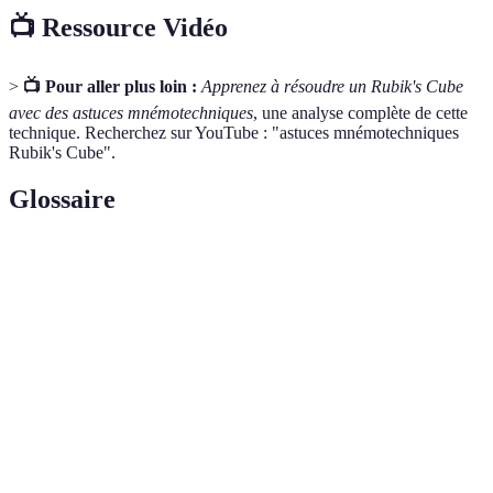
📺 Ressource Vidéo
>
📺 Pour aller plus loin :
Apprenez à résoudre un Rubik's Cube
avec des astuces mnémotechniques
, une analyse complète de cette
technique. Recherchez sur YouTube : "astuces mnémotechniques
Rubik's Cube".
Glossaire
Terme
Définition
Casse-tête en trois dimensions composé de
Rubik's Cube
petits cubes.
Séquence de mouvements nécessaires pour
Algorithme
résoudre le Rubik's Cube.
Technique d'apprentissage qui aide à
Mnémotechnique
améliorer la mémoire par la création