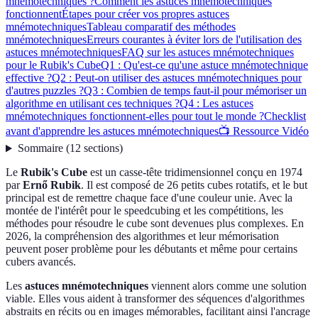
mnémotechniques ?
Comment les astuces mnémotechniques
fonctionnent
Étapes pour créer vos propres astuces
mnémotechniques
Tableau comparatif des méthodes
mnémotechniques
Erreurs courantes à éviter lors de l'utilisation des
astuces mnémotechniques
FAQ sur les astuces mnémotechniques
pour le Rubik's Cube
Q1 : Qu'est-ce qu'une astuce mnémotechnique
effective ?
Q2 : Peut-on utiliser des astuces mnémotechniques pour
d'autres puzzles ?
Q3 : Combien de temps faut-il pour mémoriser un
algorithme en utilisant ces techniques ?
Q4 : Les astuces
mnémotechniques fonctionnent-elles pour tout le monde ?
Checklist
avant d'apprendre les astuces mnémotechniques
📺 Ressource Vidéo
Sommaire
(
12
sections
)
Le
Rubik's Cube
est un casse-tête tridimensionnel conçu en 1974
par
Ernő Rubik
. Il est composé de 26 petits cubes rotatifs, et le but
principal est de remettre chaque face d'une couleur unie. Avec la
montée de l'intérêt pour le speedcubing et les compétitions, les
méthodes pour résoudre le cube sont devenues plus complexes. En
2026, la compréhension des algorithmes et leur mémorisation
peuvent poser problème pour les débutants et même pour certains
cubers avancés.
Les
astuces mnémotechniques
viennent alors comme une solution
viable. Elles vous aident à transformer des séquences d'algorithmes
abstraits en récits ou en images mémorables, facilitant ainsi l'ancrage