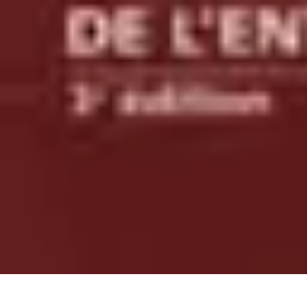
Apprendre Rubik Cube
Astuces et conseils
Apprentissage
Techniques d'apprentissage
Méthodes
Apprendre Rubik Cube