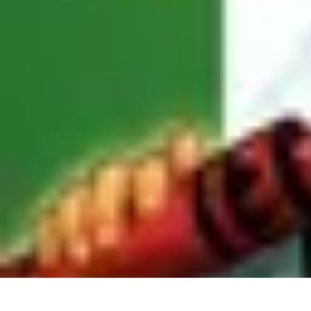
Apprendre Rubik Cube
Astuces et conseils
Apprentissage
Techniques d'apprentissage
Méthodes
Apprendre Rubik Cube