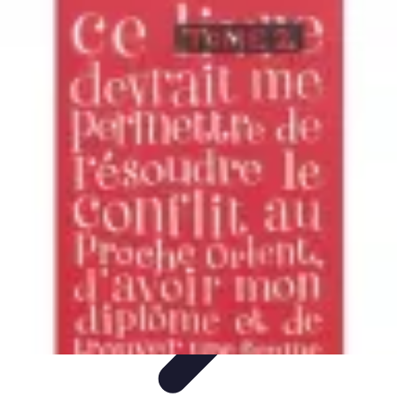
Apprendre Rubik Cube
Astuces et conseils
Apprentissage
Techniques
d'apprentissage
Méthodes d'apprentissage
Techniques
Apprendre Rubik Cube