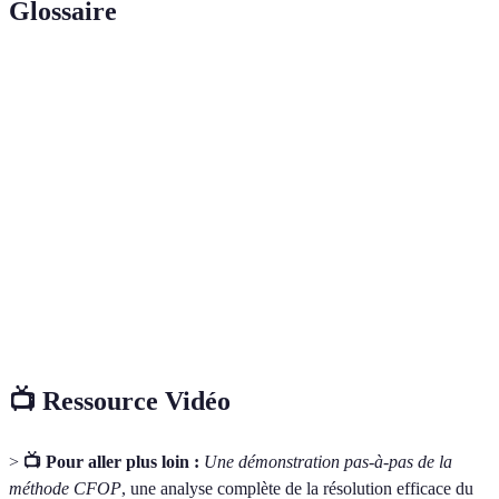
Glossaire
Terme
Définition
Les petites pièces individuelles qui composent le
Cubies
Rubik's Cube.
Une série de mouvements prédéfinis pour résoudre
Algorithme
certaines configurations du cube.
Pratique consistant à résoudre le Rubik's Cube
Speedcubing
dans les plus brefs délais, souvent lors de
compétitions.
📺 Ressource Vidéo
>
📺 Pour aller plus loin :
Une démonstration pas-à-pas de la
méthode CFOP
, une analyse complète de la résolution efficace du