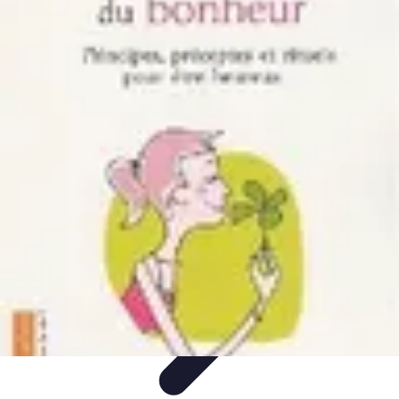
Apprendre Rubik Cube
Astuces et conseils
Apprentissage
Techniques
d'apprentissage
Méthodes d'apprentissage
Techniques
Apprendre Rubik Cube