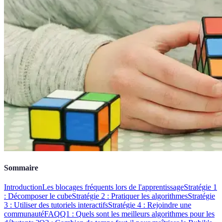
Sommaire
Introduction
Les blocages fréquents lors de l'apprentissage
Stratégie 1
: Décomposer le cube
Stratégie 2 : Pratiquer les algorithmes
Stratégie
3 : Utiliser des tutoriels interactifs
Stratégie 4 : Rejoindre une
communauté
FAQ
Q1 : Quels sont les meilleurs algorithmes pour les