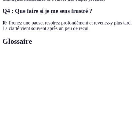
Q4 : Que faire si je me sens frustré ?
R:
Prenez une pause, respirez profondément et revenez-y plus tard.
La clarté vient souvent après un peu de recul.
Glossaire
Terme
Définition
Une série de mouvements requis pour résoudre une
Algorithme
partie du Rubik's Cube.
La formation de la croix sur une face du cube,
Croix
première étape de la résolution.
Processus d'alignement des couleurs pour résoudre
Résolution
complètement le Rubik's Cube.