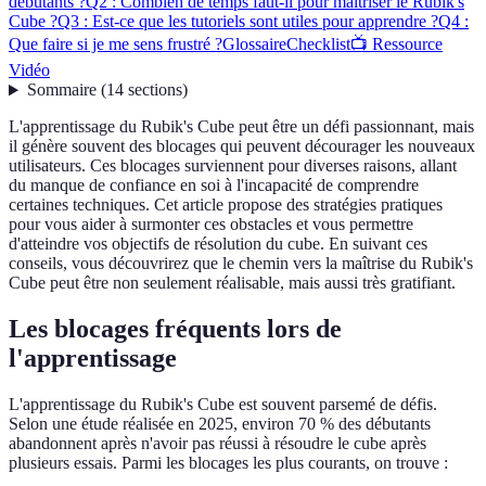
débutants ?
Q2 : Combien de temps faut-il pour maîtriser le Rubik's
Cube ?
Q3 : Est-ce que les tutoriels sont utiles pour apprendre ?
Q4 :
Que faire si je me sens frustré ?
Glossaire
Checklist
📺 Ressource
Vidéo
Sommaire
(
14
sections
)
L'apprentissage du Rubik's Cube peut être un défi passionnant, mais
il génère souvent des blocages qui peuvent décourager les nouveaux
utilisateurs. Ces blocages surviennent pour diverses raisons, allant
du manque de confiance en soi à l'incapacité de comprendre
certaines techniques. Cet article propose des stratégies pratiques
pour vous aider à surmonter ces obstacles et vous permettre
d'atteindre vos objectifs de résolution du cube. En suivant ces
conseils, vous découvrirez que le chemin vers la maîtrise du Rubik's
Cube peut être non seulement réalisable, mais aussi très gratifiant.
Les blocages fréquents lors de
l'apprentissage
L'apprentissage du Rubik's Cube est souvent parsemé de défis.
Selon une étude réalisée en 2025, environ 70 % des débutants
abandonnent après n'avoir pas réussi à résoudre le cube après
plusieurs essais. Parmi les blocages les plus courants, on trouve :