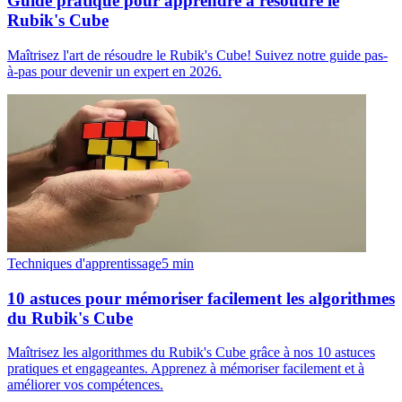
Guide pratique pour apprendre à résoudre le
Rubik's Cube
Maîtrisez l'art de résoudre le Rubik's Cube! Suivez notre guide pas-
à-pas pour devenir un expert en 2026.
Techniques d'apprentissage
5
min
10 astuces pour mémoriser facilement les algorithmes
du Rubik's Cube
Maîtrisez les algorithmes du Rubik's Cube grâce à nos 10 astuces
pratiques et engageantes. Apprenez à mémoriser facilement et à
améliorer vos compétences.