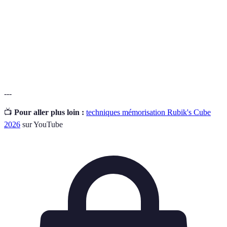
Mémoire
Capacité à se souvenir de manière inconsciente des
Aperçue
informations après une exposition répétée.
Terme générique pour désigner une personne qui
Cuber
résout le Rubik's Cube.
---
📺
Pour aller plus loin :
techniques mémorisation Rubik's Cube
2026
sur YouTube