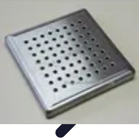
Apprendre Rubik Cube
Astuces et conseils
Apprentissage
Techniques
d'apprentissage
Méthodes d'apprentissage
Techniques
Apprendre Rubik Cube