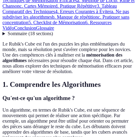
Techniques de Mémorisation Efficaces
a. Méthode de Loci
b. Rime et
Chanson
c. Cartes Mémoire
d. Pratique Répétitive
3. Tableau
Comparatif des Techniques
4. Erreurs Courantes à Éviter
a. Ne pas
subdiviser les algorithmes
b. Manque de répétition
c. Pratiquer sans
concentration
5. Checklist de Mémorisation
6. Ressources
Vidéo
Conclusion
Glossaire
Sommaire
(
18
sections
)
Le Rubik's Cube est l'un des puzzles les plus emblématiques du
monde, mais sa résolution peut s'avérer complexe pour les novices.
Une des compétences clés à maîtriser est la
mémorisation des
algorithmes
nécessaires pour résoudre chaque état. Dans cet article,
nous allons explorer des techniques de mémorisation efficaces pour
améliorer votre vitesse de résolution.
1. Comprendre les Algorithmes
Qu'est-ce qu'un algorithme ?
Un algorithme, en termes de Rubik's Cube, est une séquence de
mouvements qui permet de réaliser une action spécifique. Par
exemple, un algorithme peut être utilisé pour orienter ou permuter
des pièces sans déranger le reste du cube. Les débutants doivent
apprendre des algorithmes de base, tandis que les cubers avancés