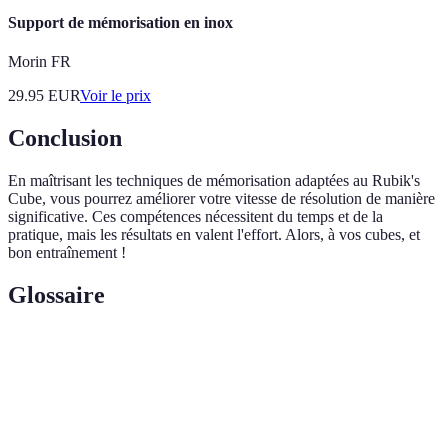
Support de mémorisation en inox
Morin FR
29.95
EUR
Voir le prix
Conclusion
En maîtrisant les techniques de mémorisation adaptées au Rubik's
Cube, vous pourrez améliorer votre vitesse de résolution de manière
significative. Ces compétences nécessitent du temps et de la
pratique, mais les résultats en valent l'effort. Alors, à vos cubes, et
bon entraînement !
Glossaire
Terme
Définition
Séquence de mouvements pour résoudre des étapes
Algorithme
spécifiques d’un Rubik's Cube.